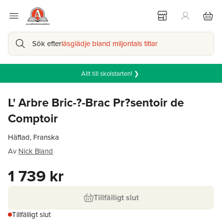
Sök efter
läsglädje bland miljontals titlar
Allt till skolstarten! ❯
L' Arbre Bric-?-Brac Pr?sentoir de
Comptoir
Häftad, Franska
Av
Nick Bland
1 739 kr
Tillfälligt slut
Tillfälligt slut