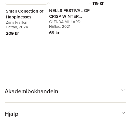
119 kr
NELLS FESTIVAL OF
Small Collection of
CRISP WINTER
Happinesses
GLORIES
GLENDA MILLARD
Zana Fraillon
Häftad
, 2021
Häftad
, 2024
69 kr
209 kr
Akademibokhandeln
Hjälp