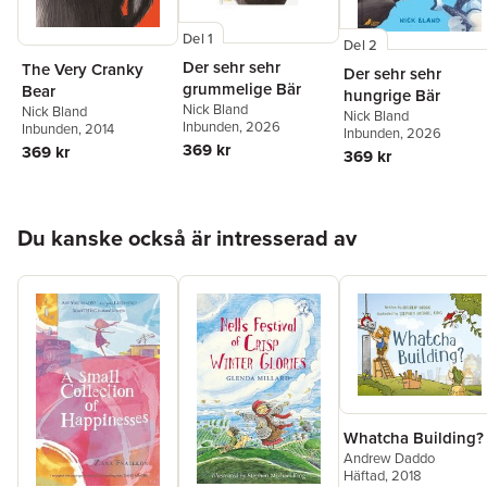
Del 1
Del 2
Der sehr sehr
The Very Cranky
Der sehr sehr
grummelige Bär
Bear
hungrige Bär
Nick Bland
Nick Bland
Nick Bland
Inbunden
, 2026
Inbunden
, 2014
Inbunden
, 2026
369 kr
369 kr
369 kr
Hoppa över listan
Du kanske också är intresserad av
Whatcha Building?
Andrew Daddo
Häftad
, 2018