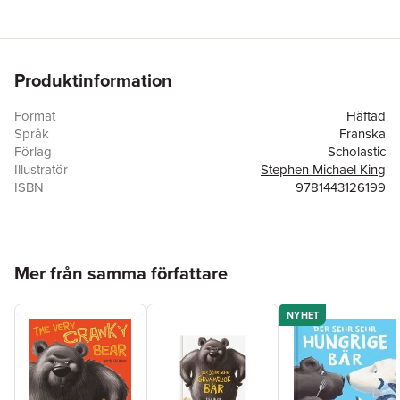
Produktinformation
Format
Häftad
Språk
Franska
Förlag
Scholastic
Illustratör
Stephen Michael King
ISBN
9781443126199
Hoppa över listan
Mer från samma författare
NYHET