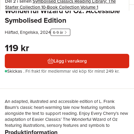
Del 2 i serien
Symbolised Classics Reading Library: The
Starter Collection 10-Book Collection Volume 1
Wonderful Wizard of Oz: Accessible
Symbolised Edition
Häftad, Engelska, 2024
6-9 år
119 kr
Lägg i varukorg
Skickas
.
Fri frakt för medlemmar vid köp för minst 249 kr.
An adapted, illustrated and accessible edition of L. Frank
Baum’s classic heart-warming tale now featuring symbols
alongside the text to support reading. Enjoy Every Cherry’s new
adaptation of Easier Classics’ The Wonderful Wizard of Oz
featuring illustrations, sensory features and symbols to
Produktinformation
accompany the text to aid in reading comprehension and