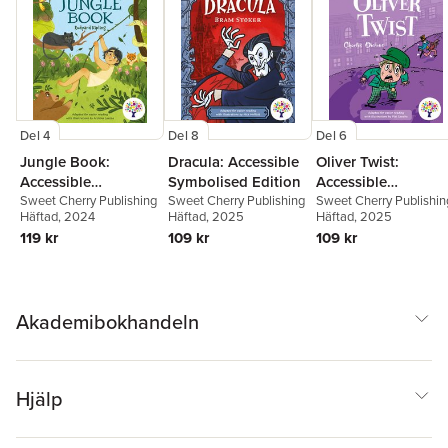
Del 4
Del 8
Del 6
Jungle Book:
Dracula: Accessible
Oliver Twist:
Accessible
Symbolised Edition
Accessible
Symbolised Edition
Sweet Cherry Publishing
Sweet Cherry Publishing
Symbolised Editio
Sweet Cherry Publishin
Häftad
, 2024
Häftad
, 2025
Häftad
, 2025
119 kr
109 kr
109 kr
Akademibokhandeln
Hjälp