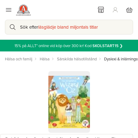
Sök efter
läsglädje bland miljontals titlar
15% på ALLT* online vid köp över 300 kr! Kod
SKOLSTART15
❯
Hälsa och familj
Hälsa
Särskilda hälsotillstånd
Dyslexi & inlärnings