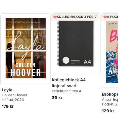
KOLLEGIEBLOCK 3 FÖR 2
4 POCKET FÖR 
Kollegieblock A4
linjerat svart
Layla
Kollektion Stora A
Bröllopsgäster
Colleen Hoover
39 kr
Alison Espach
Häftad
, 2020
Pocket
, 2026
179 kr
129 kr