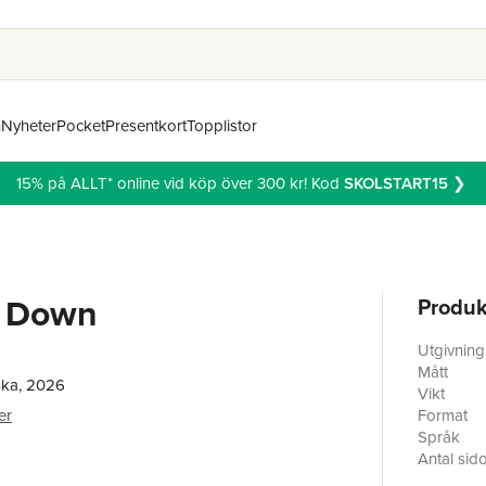
n
Nyheter
Pocket
Presentkort
Topplistor
15% på ALLT* online vid köp över 300 kr! Kod
SKOLSTART15
❯
 Down
Produk
Utgivnin
Mått
ska, 2026
Vikt
er
Format
Språk
Antal sid
Förlag