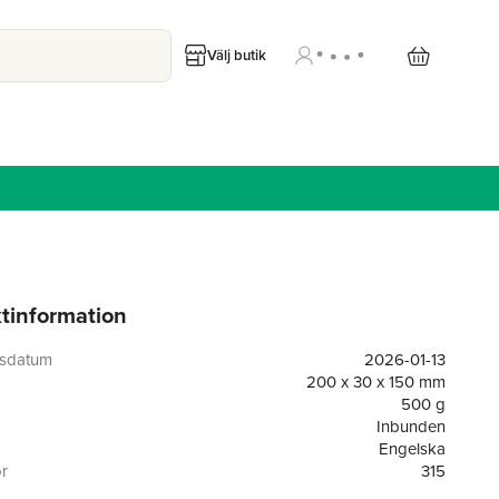
Välj butik
tinformation
gsdatum
2026-01-13
200 x 30 x 150 mm
500 g
Inbunden
Engelska
or
315
Amazon Publishing