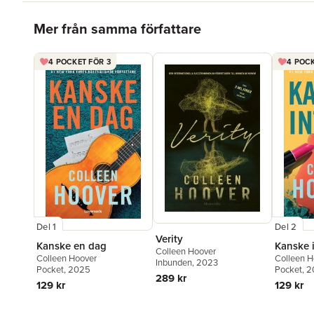
Hoppa över listan
Mer från samma författare
4 POCKET FÖR 3
4 POCK
Del 1
Del 2
Verity
Kanske en dag
Kanske 
Colleen Hoover
Colleen Hoover
Colleen H
Inbunden
, 2023
Pocket
, 2025
Pocket
, 
289 kr
129 kr
129 kr
Hoppa över listan