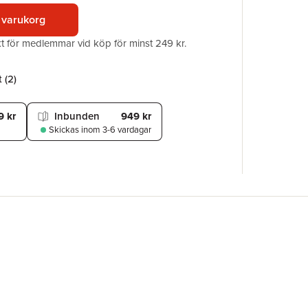
ISBN
 varukorg
akt för medlemmar vid köp för minst 249 kr.
 (
2
)
9 kr
Inbunden
949 kr
Skickas
inom 3-6 vardagar