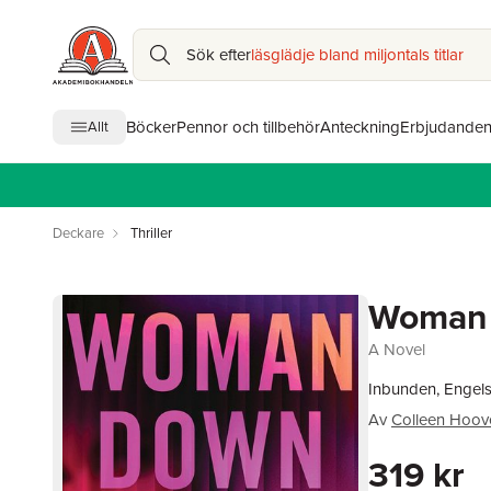
Sök efter
läsglädje bland miljontals titlar
Böcker
Pennor och tillbehör
Anteckning
Erbjudande
Allt
Deckare
Thriller
Woman
A Novel
Inbunden, Engel
Av
Colleen Hoov
319 kr