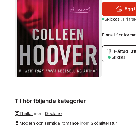
Lägg i
Skickas
.
Fri fr
Finns i fler format
Häftad
21
Skickas
Tillhör följande kategorier
Thriller
inom
Deckare
Modern och samtida romance
inom
Skönlitteratur