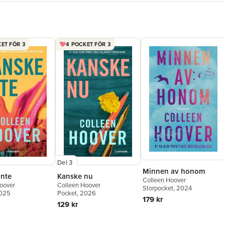
ET FÖR 3
4 POCKET FÖR 3
Del 3
Minnen av honom
inte
Kanske nu
Colleen Hoover
oover
Colleen Hoover
Storpocket
, 2024
2025
Pocket
, 2026
179 kr
129 kr