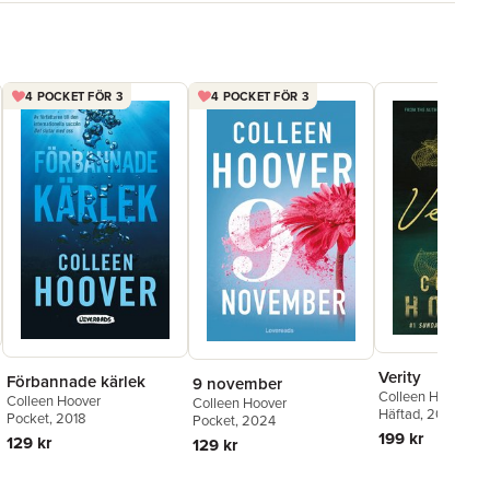
4 POCKET FÖR 3
4 POCKET FÖR 3
Verity
Förbannade kärlek
9 november
Colleen Hoover
Colleen Hoover
Colleen Hoover
Häftad
, 2022
Pocket
, 2018
Pocket
, 2024
199 kr
129 kr
129 kr