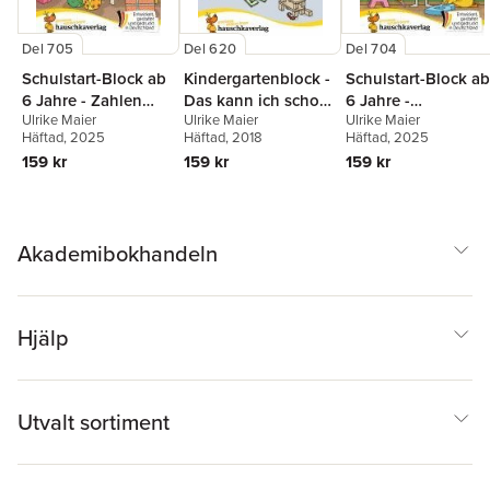
Del 705
Del 620
Del 704
Schulstart-Block ab
Kindergartenblock -
Schulstart-Block ab
6 Jahre - Zahlen
Das kann ich schon!
6 Jahre -
Ulrike Maier
Ulrike Maier
Ulrike Maier
schreiben, zählen
ab 4 Jahre, A5-
Buchstaben
Häftad
, 2025
Häftad
, 2018
Häftad
, 2025
und rechnen
Block
schreiben lernen
159 kr
159 kr
159 kr
Akademibokhandeln
Hjälp
Utvalt sortiment