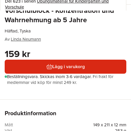
Del 623 i serien
Übungsmaterial für Kindergarten und
Vorschule
Vorschulblock - Konzentration und
Wahrnehmung ab 5 Jahre
Häftad, Tyska
Av
Linda Neumann
159 kr
Lägg i varukorg
Beställningsvara.
Skickas
inom 3-6 vardagar
.
Fri frakt för
medlemmar vid köp för minst 249 kr.
Produktinformation
Mått
149 x 211 x 12 mm
Vikt
253 g