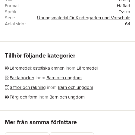
Format
Häftad
Språk
Tyska
Serie
Übungsmaterial für Kindergarten und Vorschule
Antal sidor
64
Förlag
Hauschka Verlag GmbH
Illustratör
Sabine Dengl
ISBN
9783881006231
Tillhör följande kategorier
Läromedel: estetiska ämnen
inom
Läromedel
Faktaböcker
inom
Barn och ungdom
Siffror och räkning
inom
Barn och ungdom
Färg och form
inom
Barn och ungdom
Hoppa över listan
Mer från samma författare