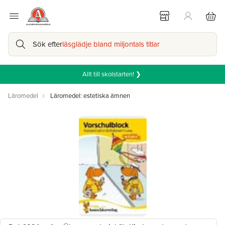
Sök efter
läsglädje bland miljontals titlar
Allt till skolstarten! ❯
Läromedel
Läromedel: estetiska ämnen