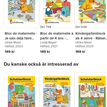
Del 768
Del 606
Bloc de maternelle -
Bloc de maternelle à
Kindergartenblock
Je sais déjà faire
partir de 4 ans -
ab 4 Jahre - Rätsel-
Ulrike Maier
Linda Bayerl
Ulrike Maier
tout ça ! À partir de
Trouver les formes,
Spaß, Konzentratio
Häftad
, 2020
Häftad
, 2021
Häftad
, 2025
4 ans, A5-Bloc
les couleurs, les
und Logik
149 kr
149 kr
169 kr
erreurs - coloriage
enfant - cahier
Hoppa över listan
vacances 4 ans
Du kanske också är intresserad av