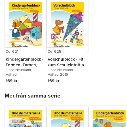
Del 621
Del 625
Kindergartenblock -
Vorschulblock - Fit
Formen, Farben,
zum Schuleintritt ab
Linda Neumann
Linda Neumann
Fehler finden ab 4
5 Jahre
Häftad
Häftad
, 2016
Jahre
169 kr
169 kr
Hoppa över listan
Mer från samma serie