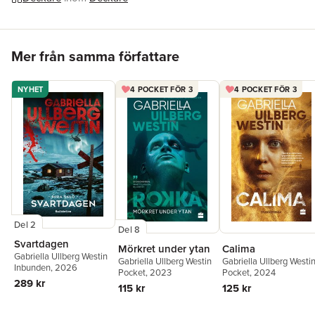
Hoppa över listan
Mer från samma författare
NYHET
4 POCKET FÖR 3
4 POCKET FÖR 3
Del 2
Del 8
Svartdagen
Mörkret under ytan
Calima
Gabriella Ullberg Westin
Gabriella Ullberg Westin
Gabriella Ullberg Westi
Inbunden
, 2026
Pocket
, 2023
Pocket
, 2024
289 kr
115 kr
125 kr
Hoppa över listan