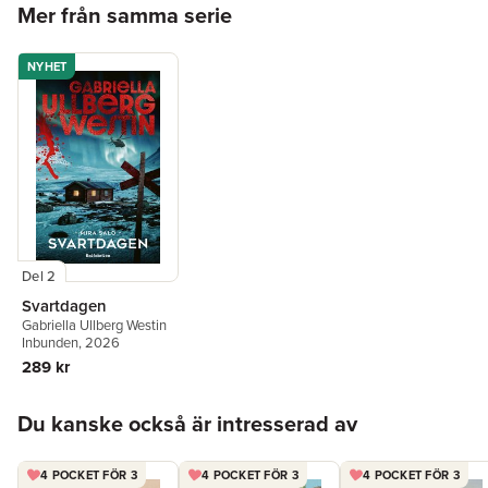
Mer från samma serie
NYHET
Del 2
Svartdagen
Gabriella Ullberg Westin
Inbunden
, 2026
289 kr
Hoppa över listan
Du kanske också är intresserad av
4 POCKET FÖR 3
4 POCKET FÖR 3
4 POCKET FÖR 3