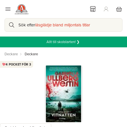
Sök efter
läsglädje bland miljontals titlar
Allt till skolstarten! ❯
Deckare
Deckare
4 POCKET FÖR 3