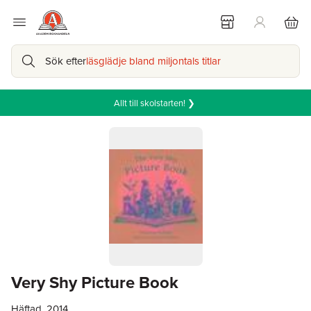
Sök efter
läsglädje bland miljontals titlar
Allt till skolstarten! ❯
Very Shy Picture Book
Häftad, 2014