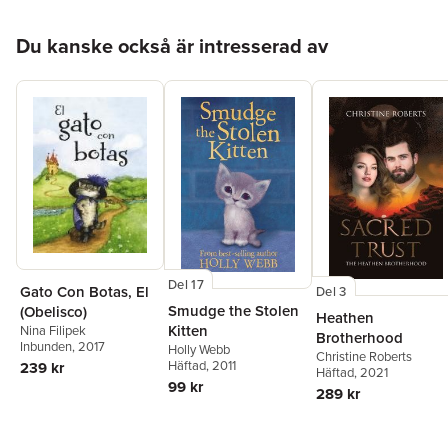
Hoppa över listan
Du kanske också är intresserad av
Del 17
Gato Con Botas, El
Del 3
Smudge the Stolen
(Obelisco)
Heathen
Kitten
Nina Filipek
Brotherhood
Inbunden
, 2017
Holly Webb
Christine Roberts
Häftad
, 2011
239 kr
Häftad
, 2021
99 kr
289 kr