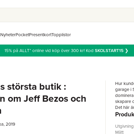
n
Nyheter
Pocket
Presentkort
Topplistor
15% på ALLT* online vid köp över 300 kr! Kod
SKOLSTART15
❯
 största butik :
Hur kunde
garage i S
in om Jeff Bezos och
domineran
skapare o
n
Det här ä
Produk
entrepren
dominerar
ka, 2019
Från star
Utgivnin
nystartade
Mått