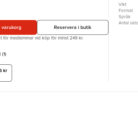
herraväld
Vikt
utvecklas
Format
Världens 
Språk
läsaren b
Antal sid
i varukorg
Reservera i butik
företag, 
Upplaga
Ekonomijo
Förlag
akt för medlemmar vid köp för minst 249 kr.
biografi 
ISBN
vill först
Originaltit
Översätta
 (
1
)
5 kr