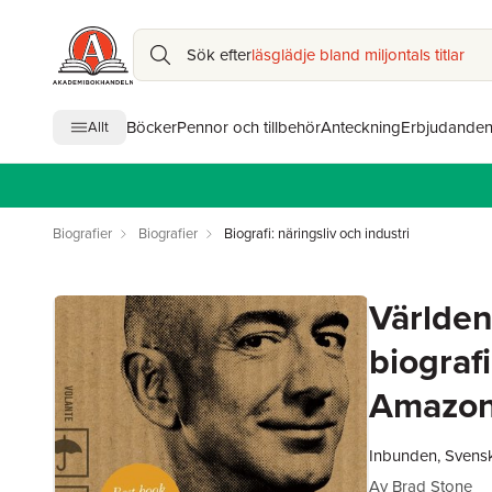
Sök efter
läsglädje bland miljontals titlar
Böcker
Pennor och tillbehör
Anteckning
Erbjudande
Allt
Biografier
Biografier
Biografi: näringsliv och industri
Världens
biograf
Amazo
Inbunden, Svens
Av
Brad Stone