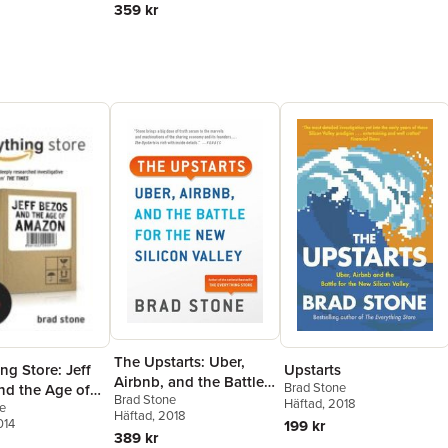
359 kr
The Upstarts: Uber,
Upstarts
ng Store: Jeff
Airbnb, and the Battle
Brad Stone
nd the Age of
Brad Stone
for the New Silicon
Häftad
, 2018
e
Häftad
, 2018
Valley
014
199 kr
389 kr