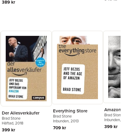
389 kr
Amazon unauf
Everything Store
Der Allesverkäufer
Brad Stone
Brad Stone
Brad Stone
Inbunden
, 2021
Inbunden
, 2013
Häftad
, 2018
399 kr
709 kr
399 kr