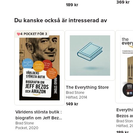
369 kr
189 kr
Hoppa över listan
Du kanske också är intresserad av
4 POCKET FÖR 3
The Everything Store
Brad Stone
Häftad
, 2014
149 kr
Everythi
Världens största butik :
Bezos a
biografin om Jeff Bezos
Brad Ston
Amazon
Brad Stone
och Amazon
Häftad
, 2
Pocket
, 2020
189 kr