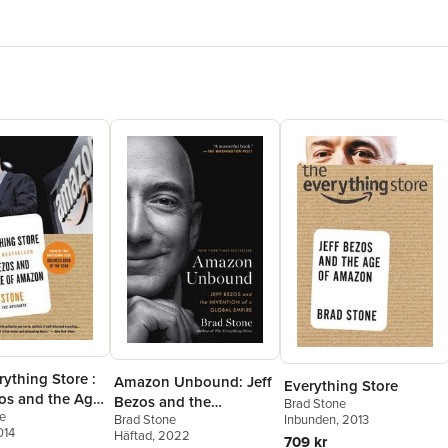
ything Store :
Amazon Unbound: Jeff
Everything Store
zos and the Age
Bezos and the
Brad Stone
e
zon
Brad Stone
Inbunden
, 2013
Invention of a Global
014
Häftad
, 2022
Empire
709 kr