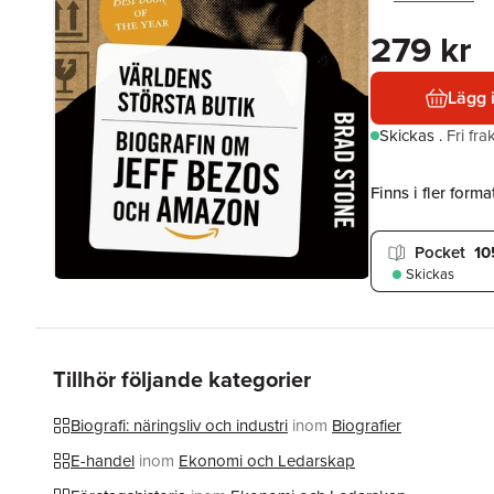
279 kr
Lägg 
Skickas
.
Fri fr
Finns i fler format
Pocket
10
Skickas
Tillhör följande kategorier
Biografi: näringsliv och industri
inom
Biografier
E-handel
inom
Ekonomi och Ledarskap