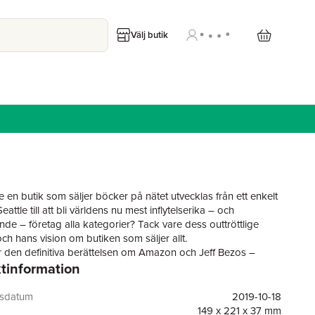
Välj butik
 en butik som säljer böcker på nätet utvecklas från ett enkelt
eattle till att bli världens nu mest inflytelserika – och
de – företag alla kategorier? Tack vare dess outtröttlige
ch hans vision om butiken som säljer allt.
r den definitiva berättelsen om Amazon och Jeff Bezos –
tinformation
ören som för alltid förändrade hur vi konsumerar och nu
 en stor del av internet genom sina webb- och molntjänster.
ten i ett amerikanskt garage, där gänget bakom den
gsdatum
2019-10-18
 sajten ringde i en klocka för varje ny order, till globalt
149 x 221 x 37 mm