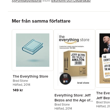
Företagshistoria
inom
Ekonomi och Ledarskap
Hoppa över listan
Mer från samma författare
The Everything Store
Brad Stone
Häftad
, 2014
149 kr
The Ever
Everything Store: Jeff
Jeff Be
Bezos and the Age of
Brad Ston
of Ama
Brad Stone
Amazon
Häftad
, 2
Häftad
, 2014