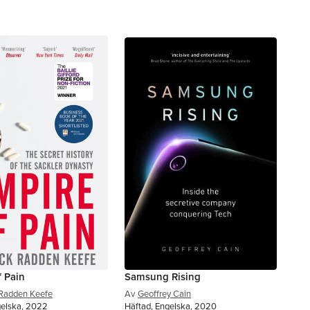
f Pain
Samsung Rising
 Radden Keefe
Av
Geoffrey Cain
gelska, 2022
Häftad, Engelska, 2020