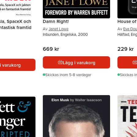
sla, SpaceX och
Damn Right!
House of
ntastisk framtid
Av
Janet Lowe
Av
Eva Do
Inbunden, Engelska, 2000
Häftad, En
669 kr
229 kr
Lägg i varukorg
i varukorg
Skickas
inom 5-8 vardagar
Skickas
i