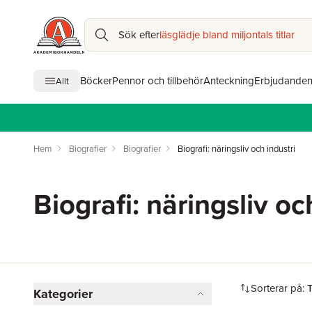
Sök efter
läsglädje bland miljontals titlar
Böcker
Pennor och tillbehör
Anteckning
Erbjudande
Allt
Hem
Biografier
Biografier
Biografi: näringsliv och industri
Biografi: näringsliv oc
Hoppa över filtreringsmeny
Sorterar på:
Kategorier