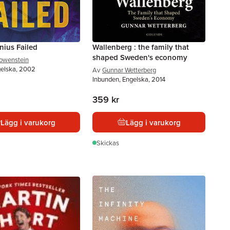
ius Failed
Wallenberg : the family that
shaped Sweden's economy
owenstein
gelska, 2002
Av
Gunnar Wetterberg
Inbunden, Engelska, 2014
359 kr
Lägg i varukorg
Lägg i varukorg
Skickas