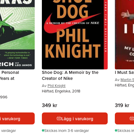
 Personal
Shoe Dog: A Memoir by the
I Must Sa
ears at
Creator of Nike
Av
Martin 
Häftad, En
Av
Phil Knight
Häftad, Engelska, 2018
 1996
349 kr
319 kr
i varukorg
Lägg i varukorg
 vardagar
Skickas
inom 3-6 vardagar
Skickas
i