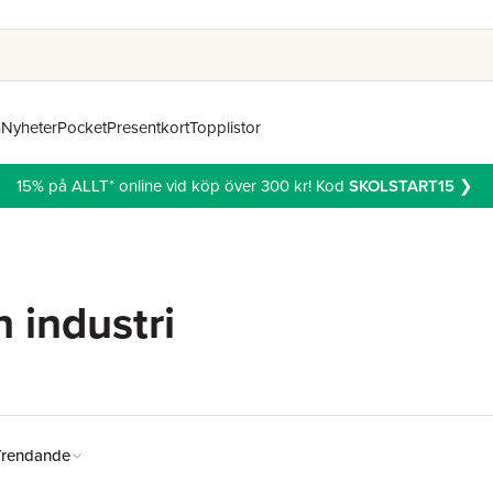
n
Nyheter
Pocket
Presentkort
Topplistor
15% på ALLT* online vid köp över 300 kr! Kod
SKOLSTART15
❯
h industri
Trendande