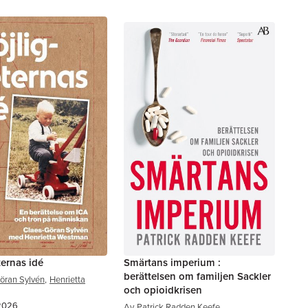
ernas idé
Smärtans imperium :
berättelsen om familjen Sackler
öran Sylvén
,
Henrietta
och opioidkrisen
 2026
Av
Patrick Radden Keefe