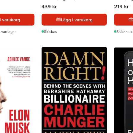
439 kr
219 kr
i varukorg
Lägg i varukorg
 vardagar
Skickas
Skickas
i