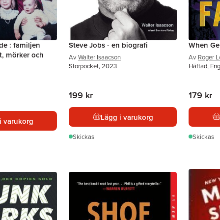
de : familjen
Steve Jobs - en biografi
When Gen
, mörker och
Av
Walter Isaacson
Av
Roger L
Storpocket, 2023
Häftad, En
199 kr
179 kr
Lägg i varukorg
i varukorg
Skickas
Skickas