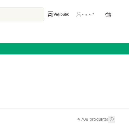
Välj butik
4 708
produkter