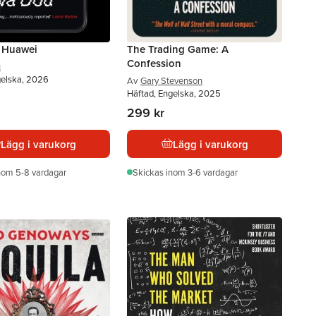
 Huawei
The Trading Game: A
Confession
u
gelska, 2026
Av
Gary Stevenson
Häftad, Engelska, 2025
299 kr
Lägg i varukorg
Lägg i varukorg
nom 5-8 vardagar
Skickas
inom 3-6 vardagar