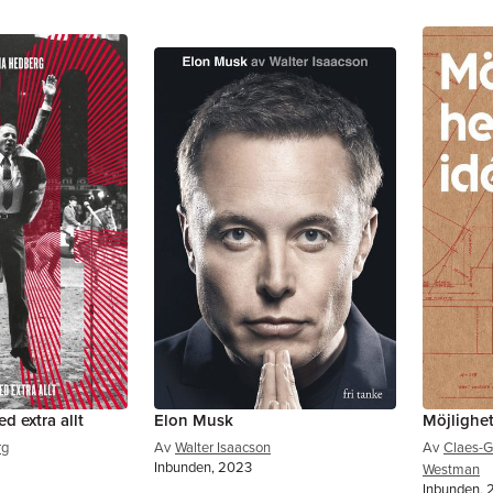
d extra allt
Elon Musk
Möjlighet
rg
Av
Walter Isaacson
Av
Claes-G
Inbunden, 2023
Westman
Inbunden,