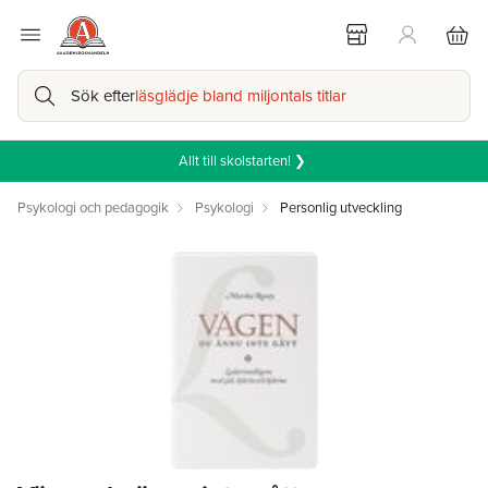
Sök efter
läsglädje bland miljontals titlar
Allt till skolstarten! ❯
Psykologi och pedagogik
Psykologi
Personlig utveckling