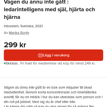
Vägen du ännu inte gått :
ledarintelligens med själ, hjärta och
hjärna
Inbunden, Svenska, 2021
Av
Marika Ronty
299 kr
Lägg i varukorg
Skickas
.
Fri frakt för medlemmar vid köp för minst 249 kr.
Vägen du ännu inte gått
är en bok som inbjuder till ökad
medvetenhet. Genom korta koncentrerade och innehållsrika
avsnitt, får du en inblick i hur du kan utvecklas som person och i
din roll på jobbet. Vare sig du är chef eller inte.
Lär känna dig själv så kan du visa vägen för så många fler.