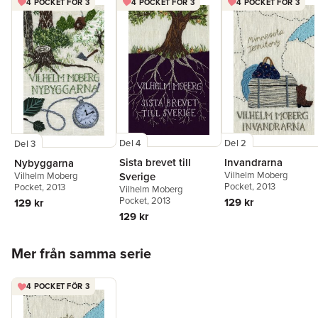
4 POCKET FÖR 3
4 POCKET FÖR 3
4 POCKET FÖR 3
Del 4
Del 2
Del 3
Sista brevet till
Invandrarna
Nybyggarna
Vilhelm Moberg
Sverige
Vilhelm Moberg
Pocket
, 2013
Pocket
, 2013
Vilhelm Moberg
Pocket
, 2013
129 kr
129 kr
129 kr
Hoppa över listan
Mer från samma serie
4 POCKET FÖR 3