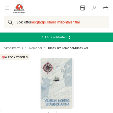
Sök efter
läsglädje bland miljontals titlar
Allt till skolstarten! ❯
Skönlitteratur
Romaner
Klassiska romaner/Klassiker
4 POCKET FÖR 3