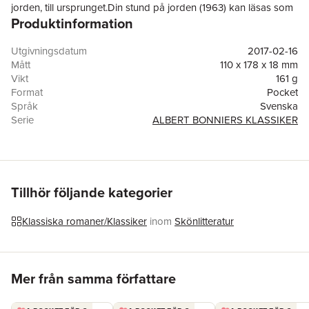
jorden, till ursprunget.Din stund på jorden (1963) kan läsas som
Produktinformation
ett avsked till den utvandrarvärld som sysselsatte Moberg i över
tio år. Affärsmannen och svenskamerikanen Albert Carlson sitter
i början av sextiotalet på ett hotellrum i Kalifornien och försöker
Utgivningsdatum
2017-02-16
få syn på sitt eget liv. Bruset från Stilla havet blandas i hans
Mått
110 x 178 x 18 mm
fantasi med sorlet från Bjurbäcken intill fädernehemmet, och
Vikt
161 g
Carlson minns sin älskade storebror Sigfrid som dog när han
Format
Pocket
var pojke. Broderns uppmaning att ta väl vara på livet, på ”din
Språk
Svenska
stund på jorden”, blir romanens sorgsna credo.
Serie
ALBERT BONNIERS KLASSIKER
Antal sidor
240
Förlag
Bonnier Pocket
ISBN
9789174295047
Miljömärkning
FSC
Tillhör följande kategorier
Klassiska romaner/Klassiker
inom
Skönlitteratur
Hoppa över listan
Mer från samma författare