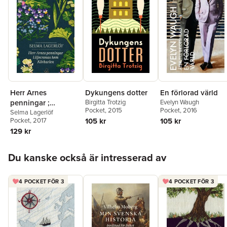
Herr Arnes
Dykungens dotter
En förlorad värld
penningar ;
Birgitta Trotzig
Evelyn Waugh
Pocket
, 2015
Pocket
, 2016
Liljecronas hem ;
Selma Lagerlöf
Pocket
, 2017
105 kr
105 kr
Körkarlen
129 kr
Hoppa över listan
Du kanske också är intresserad av
4 POCKET FÖR 3
4 POCKET FÖR 3