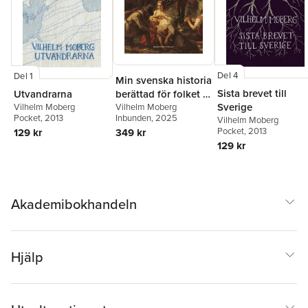
Del 4
Del 1
Min svenska historia
Sista brevet till
Utvandrarna
berättad för folket :
Sverige
Vilhelm Moberg
från Oden till Dacke
Vilhelm Moberg
Pocket
, 2013
Inbunden
, 2025
Vilhelm Moberg
Pocket
, 2013
129 kr
349 kr
129 kr
Akademibokhandeln
Hjälp