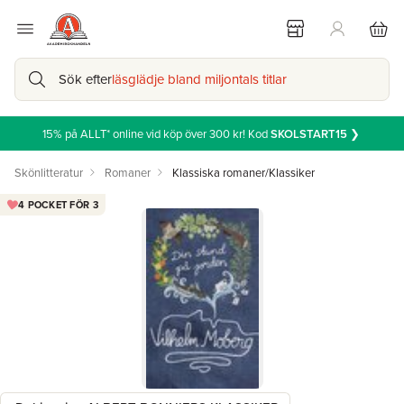
Sök efter
läsglädje bland miljontals titlar
15% på ALLT* online vid köp över 300 kr! Kod
SKOLSTART15
❯
Skönlitteratur
Romaner
Klassiska romaner/Klassiker
4 POCKET FÖR 3