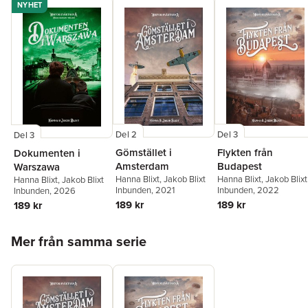
NYHET
Del 2
Del 3
Del 3
Gömstället i
Flykten från
Dokumenten i
Amsterdam
Budapest
Warszawa
Hanna Blixt
,
Jakob Blixt
Hanna Blixt
,
Jakob Blixt
Hanna Blixt
,
Jakob Blixt
Inbunden
, 2021
Inbunden
, 2022
Inbunden
, 2026
189 kr
189 kr
189 kr
Hoppa över listan
Mer från samma serie