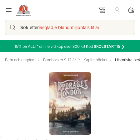
Sök efter
läsglädje bland miljontals titlar
15% på ALLT* online vid köp över 300 kr! Kod
SKOLSTART15
❯
Barn och ungdom
Barnböcker 9-12 år
Kapitelböcker
Historiska ber