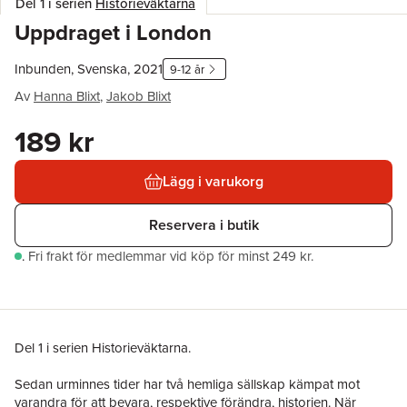
Del 1 i serien
Historieväktarna
Uppdraget i London
Inbunden, Svenska, 2021
9-12 år
Av
Hanna Blixt
,
Jakob Blixt
189 kr
Lägg i varukorg
Reservera i butik
.
Fri frakt för medlemmar vid köp för minst 249 kr.
Del 1 i serien Historieväktarna.
Sedan urminnes tider har två hemliga sällskap kämpat mot
varandra för att bevara, respektive förändra, historien. När