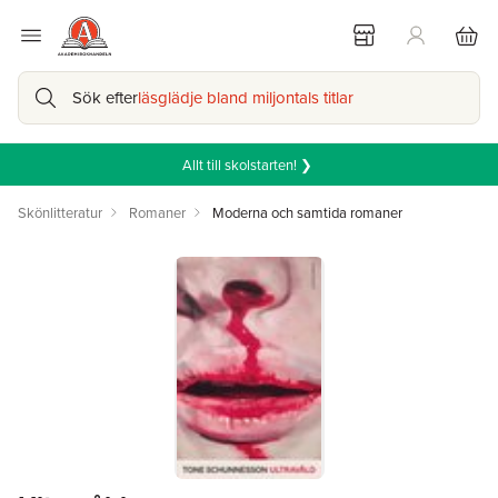
Sök efter
läsglädje bland miljontals titlar
Allt till skolstarten! ❯
Skönlitteratur
Romaner
Moderna och samtida romaner