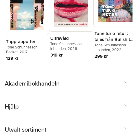
Tone tur o retur :
Ultravåld
tales från Bullshit
Tripprapporter
Tone Schunnesson
city och andra
Tone Schunnesson
Tone Schunnesson
Inbunden
, 2026
Inbunden
, 2022
ställen
Pocket
, 2017
319 kr
299 kr
129 kr
Akademibokhandeln
Hjälp
Utvalt sortiment