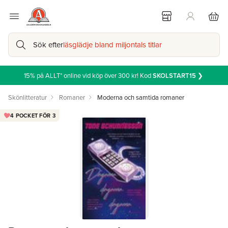
Sök efter
läsglädje bland miljontals titlar
15% på ALLT* online vid köp över 300 kr! Kod
SKOLSTART15
❯
Skönlitteratur
Romaner
Moderna och samtida romaner
4 POCKET FÖR 3