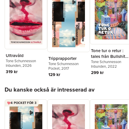
Tone tur o retur :
Ultravåld
tales från Bullshit
Tripprapporter
Tone Schunnesson
city och andra
Tone Schunnesson
Tone Schunnesson
Inbunden
, 2026
Inbunden
, 2022
ställen
Pocket
, 2017
319 kr
299 kr
129 kr
Hoppa över listan
Du kanske också är intresserad av
4 POCKET FÖR 3