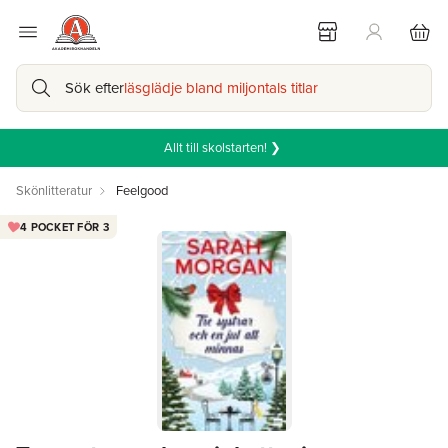
Sök efter
läsglädje bland miljontals titlar
Allt till skolstarten! ❯
Skönlitteratur
Feelgood
4 POCKET FÖR 3