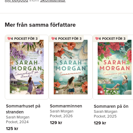
Feelgood
inom
Skönlitteratur
världen och över 200 000 exemplar bara i Sverige. Hon bor
med sin familj utanför London.
Hoppa över listan
Mer från samma författare
4 POCKET FÖR 3
4 POCKET FÖR 3
4 POCKET FÖR 3
Sommarhuset på
Sommarminnen
Sommaren på ön
Sarah Morgan
stranden
Sarah Morgan
Pocket
, 2026
Pocket
, 2025
Sarah Morgan
Pocket
, 2024
129 kr
129 kr
125 kr