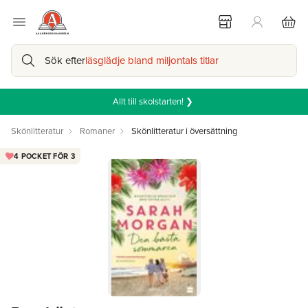
Sök efter
läsglädje bland miljontals titlar
Allt till skolstarten! ❯
Skönlitteratur
Romaner
Skönlitteratur i översättning
4 POCKET FÖR 3