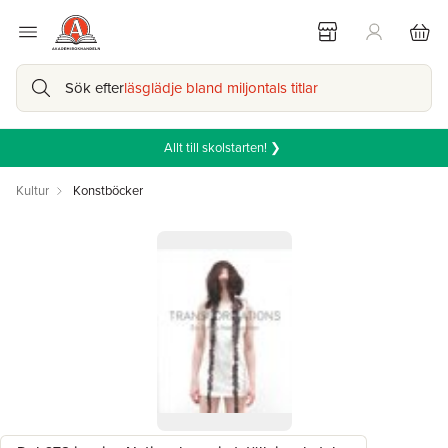
Sök efter
läsglädje bland miljontals titlar
Allt till skolstarten! ❯
Kultur
Konstböcker