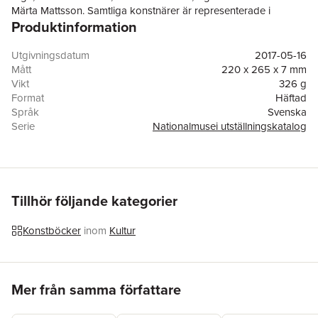
Märta Mattsson. Samtliga konstnärer är representerade i
Produktinformation
Nationalmuseums samlingar.
Utgivningsdatum
2017-05-16
Mått
220 x 265 x 7 mm
Vikt
326 g
Format
Häftad
Språk
Svenska
Serie
Nationalmusei utställningskatalog
Antal sidor
56
Förlag
Nationalmuseum
ISBN
9789171008701
Tillhör följande kategorier
Konstböcker
inom
Kultur
Hoppa över listan
Mer från samma författare