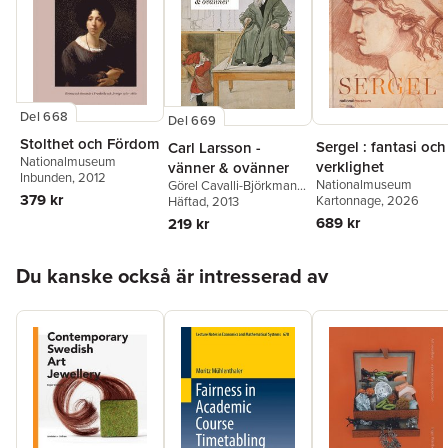
Del 668
Del 669
Stolthet och Fördom
Sergel : fantasi och
Carl Larsson -
Nationalmuseum
verklighet
vänner & ovänner
Inbunden
, 2012
Nationalmuseum
Görel Cavalli-Björkman
,
379 kr
Kartonnage
, 2026
Per I. Gedin
Häftad
, 2013
,
Martin Olin
,
Torsten Gunnarsson
689 kr
219 kr
Hoppa över listan
Du kanske också är intresserad av