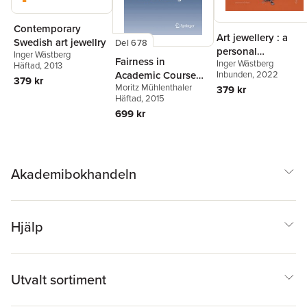
Contemporary
Art jewellery : a
Swedish art jewellry
Del 678
personal
Inger Wästberg
Fairness in
Inger Wästberg
perspective
Häftad
, 2013
Inbunden
, 2022
Academic Course
379 kr
Moritz Mühlenthaler
Timetabling
379 kr
Häftad
, 2015
699 kr
Akademibokhandeln
Hjälp
Utvalt sortiment