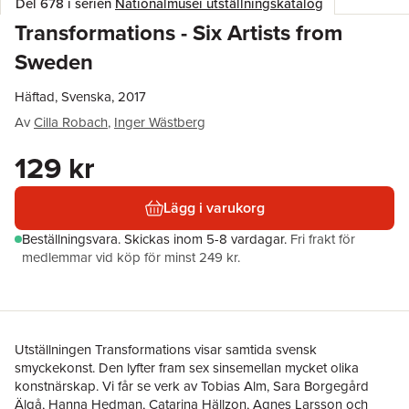
Del 678 i serien
Nationalmusei utställningskatalog
Transformations - Six Artists from
Sweden
Häftad, Svenska, 2017
Av
Cilla Robach
,
Inger Wästberg
129 kr
Lägg i varukorg
Beställningsvara.
Skickas
inom 5-8 vardagar
.
Fri frakt för
medlemmar vid köp för minst 249 kr.
Utställningen Transformations visar samtida svensk
smyckekonst. Den lyfter fram sex sinsemellan mycket olika
konstnärskap. Vi får se verk av Tobias Alm, Sara Borgegård
Älgå, Hanna Hedman, Catarina Hällzon, Agnes Larsson och