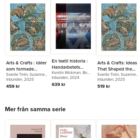
En textil historia :
Arts & Crafts : idéer
Arts & Crafts: Ideas
Handarbetets
som formade
That Shaped the
Kerstin Wickman
,
Bo
Vänner 150 år
Svante Tirén
,
Suzanne
Svante Tirén
,
Suzanne
världen
World
Madestrand
Inbunden
, 2024
,
Carolina
Fagence Cooper
Inbunden
, 2025
,
Rowan
Fagence Cooper
Inbunden
, 2025
,
Rowa
Söderholm
,
Cilla Robach
,
639 kr
Bain
,
Richard Bisgrove
,
Bain
,
Richard Bisgrove
,
459 kr
519 kr
Philip Warkander
Qaisra Khan
,
Kirsty
Qaisra Khan
,
Kirsty
Hartsiotis
,
Karen
Hartsiotis
,
Karen
Livingstone
,
Howard
Livingstone
,
Howard
Hull
,
Elisabeth Svalin
Hull
,
Elisabeth Svalin
Hoppa över listan
Mer från samma serie
Gunnarsson
,
Kathy
Gunnarsson
,
Kathy
Haslam
,
Cilla Robach
Haslam
,
Cilla Robach
,
Suzanne Fagence
Cooper
,
Elisabeth Svali
Gunnarsson