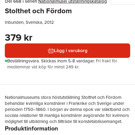
Del 668 i serien
Nationalmusei utställningskatalog
Stolthet och Fördom
Inbunden, Svenska, 2012
379 kr
Lägg i varukorg
Beställningsvara.
Skickas
inom 5-8 vardagar
.
Fri frakt för
medlemmar vid köp för minst 249 kr.
Nationalmuseums stora höstutställning Stolthet och Fördom
behandlar kvinnliga konstnärer i Frankrike och Sverige under
perioden 1750–1860. I början av denna epok var släktband och
sociala relationer till manliga konstnärer avgörande för kvinnors
möjlighet till utbildning och tillträde till konstetablissemanget.
Produktinformation
Seklet som följde gick i professionaliseringens tecken och allt
fler kvinnor fick möjlighet att bli yrkesverksamma konstnärer. I