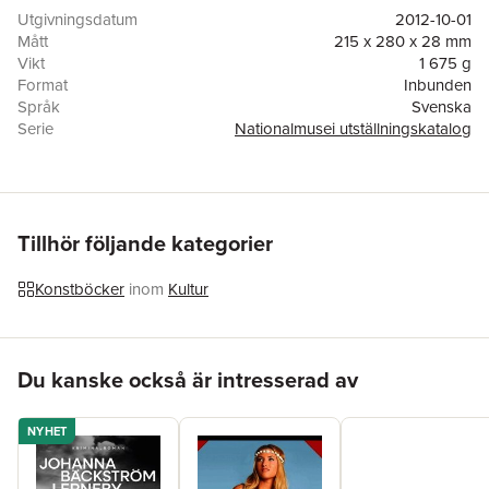
katalogen presenteras såväl välkända verk som tidigare
Utgivningsdatum
2012-10-01
okända målningar. Exempelvis demaskeras Alexander Roslins
Mått
215 x 280 x 28 mm
Damen med slöjan som porträttören Marie Suzanne Giroust.
Vikt
1 675 g
Innehållet sträcker sig från allmogescener i Dalarna till porträtt
Format
Inbunden
från de franska hovkretsarna. Utgiven i samband med
Språk
Svenska
utställningen Stolthet & fördom, 27 september 2012–20 januari
Serie
Nationalmusei utställningskatalog
2013, Nationalmuseum, Stockholm.
Antal sidor
300
Förlag
Nationalmuseum
ISBN
9789171008411
Tillhör följande kategorier
Konstböcker
inom
Kultur
Hoppa över listan
Du kanske också är intresserad av
NYHET