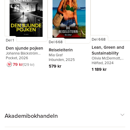
Del 668
Del 1
Del 668
Lean, Green and
Den sjunde pojken
Reiseleiterin
Sustainability
Johanna Bäckström
Mia Graf
Lerneby
Pocket
, 2026
Olivia McDermott
,
Inbunden
, 2025
Angelo Rosa
Häftad
, 2024
,
José
79 kr
129 kr
579 kr
Carlos Sá
,
Aidan Toner
1 189 kr
Akademibokhandeln