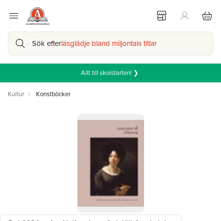
Sök efter
läsglädje bland miljontals titlar
Allt till skolstarten! ❯
Kultur
Konstböcker