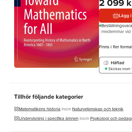
2 099 k
Lägg i
Beställningsvar
medlemmar vid k
Finns i fler format
Häftad
Skickas
inom 
Tillhör följande kategorier
Matematikens historia
inom
Naturvetenskap och teknik
Undervisning i specifika ämnen
inom
Psykologi och pedag