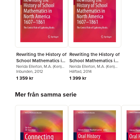
Rewriting the History of
Rewriting the History of
School Mathematics in
School Mathematics in
North America 1607-
Nerida Ellerton
,
M.A. (Ken)
North America 1607-
Nerida Ellerton
,
M.A. (Ken)
Clements
Inbunden
, 2012
Clements
Häftad
, 2014
1861
1861
1 359 kr
1 399 kr
Hoppa över listan
Mer från samma serie