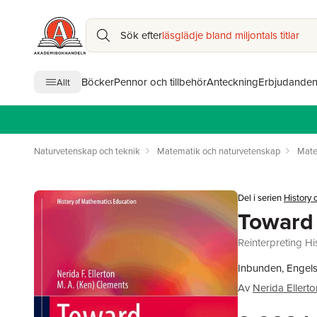
Sök efter
läsglädje bland miljontals titlar
Böcker
Pennor och tillbehör
Anteckning
Erbjudande
Allt
Naturvetenskap och teknik
Matematik och naturvetenskap
Mate
Del i serien
History 
Toward 
Reinterpreting H
Inbunden, Engel
Av
Nerida Ellerto