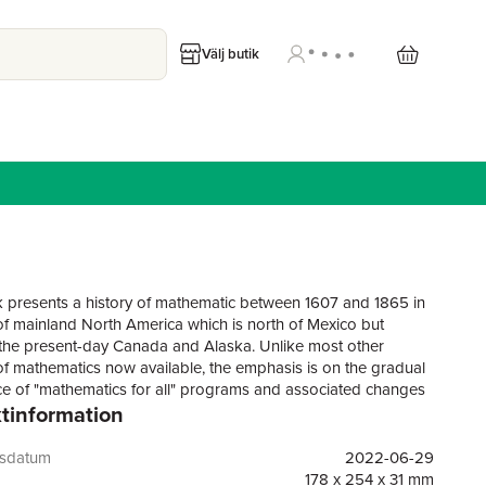
Välj butik
 presents a history of mathematic between 1607 and 1865 in
 of mainland North America which is north of Mexico but
the present-day Canada and Alaska. Unlike most other
 of mathematics now available, the emphasis is on the gradual
 of "mathematics for all" programs and associated changes
tinformation
ng which drove this emergence. The book takes account of
ideas about intended, implemented and attained mathematics
for learners of all ages. It also pays attention to the
gsdatum
2022-06-29
cs itself, and to how it was taught and learned.
178 x 254 x 31 mm