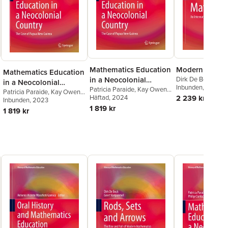
Modern Mathe
Mathematics Education
Mathematics Education
Dirk De Bock
in a Neocolonial
in a Neocolonial
Inbunden
, 2023
Country: The Case of
Patricia Paraide
,
Kay Owens
,
Country: The Case of
Patricia Paraide
,
Kay Owens
,
2 239 kr
Charly Muke
Häftad
, 2024
,
Philip
Papua New Guinea
Charly Muke
Inbunden
, 2023
,
Philip
Papua New Guinea
Clarkson
,
Christopher
1 819 kr
Clarkson
,
Christopher
1 819 kr
Owens
Owens