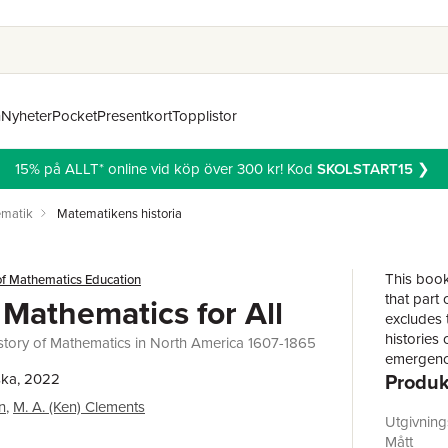
n
Nyheter
Pocket
Presentkort
Topplistor
15% på ALLT* online vid köp över 300 kr! Kod
SKOLSTART15
❯
matik
Matematikens historia
This book
of Mathematics Education
that part
Mathematics for All
excludes 
histories
istory of Mathematics in North America 1607-1865
emergence
Produk
ska, 2022
in thinki
changing 
n
,
M. A. (Ken) Clements
curricula 
Utgivnin
mathemati
Mått