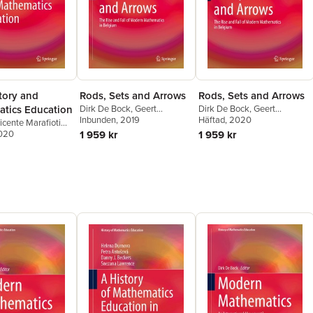
Rods, Sets and Arrows
tory and
Rods, Sets and Arrows
Dirk De Bock
,
Geert
tics Education
Dirk De Bock
,
Geert
Vanpaemel
Inbunden
, 2019
Vanpaemel
Häftad
, 2020
icente Marafioti
1 959 kr
2020
1 959 kr