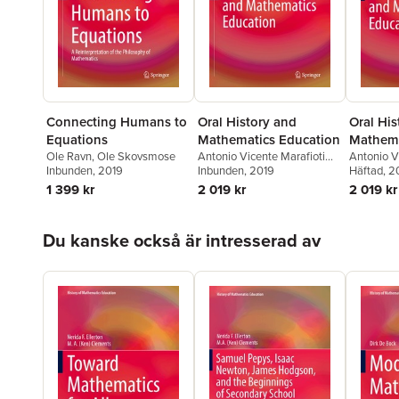
Connecting Humans to
Oral History and
Oral His
Equations
Mathematics Education
Mathema
Ole Ravn
,
Ole Skovsmose
Antonio Vicente Marafioti
Antonio V
Inbunden
, 2019
Garnica
Inbunden
, 2019
Garnica
Häftad
, 
1 399 kr
2 019 kr
2 019 kr
Hoppa över listan
Du kanske också är intresserad av