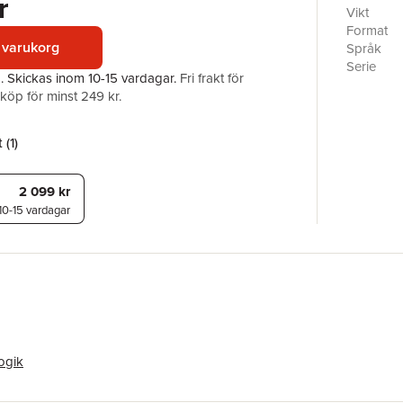
r
Vikt
Format
 varukorg
Språk
Serie
a.
Skickas
inom 10-15 vardagar
.
Fri frakt för
Antal sid
öp för minst 249 kr.
Förlag
ISBN
 (
1
)
2 099 kr
10-15 vardagar
ogik