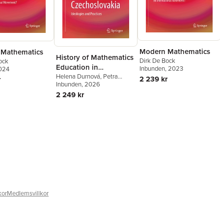
Modern Mathematics
Mathematics
History of Mathematics
Dirk De Bock
ock
Education in
Inbunden
, 2023
2024
Czechoslovakia
Helena Durnová
,
Petra
2 239 kr
r
Antošová
Inbunden
, 2026
,
Danny J. Beckers
,
Snezana Lawrence
2 249 kr
kor
Medlemsvillkor