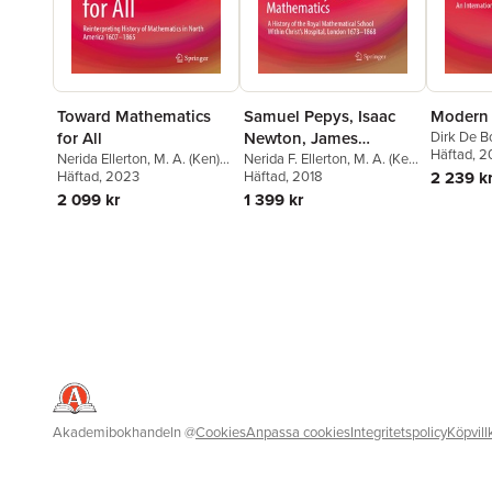
Toward Mathematics
Samuel Pepys, Isaac
Modern 
for All
Newton, James
Dirk De B
Häftad
, 
Nerida Ellerton
,
M. A. (Ken)
Hodgson, and the
Nerida F. Ellerton
,
M. A. (Ken)
Clements
Häftad
, 2023
Clements
Häftad
, 2018
2 239 k
Beginnings of
2 099 kr
1 399 kr
Secondary School
Mathematics
Akademibokhandeln
@
Cookies
Anpassa cookies
Integritetspolicy
Köpvill