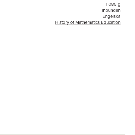
1 085 g
Inbunden
Engelska
History of Mathematics Education
or
435
Springer Nature Switzerland AG
9783030857233