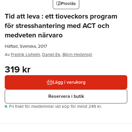
Provläs
Tid att leva : ett tioveckors program
för stresshantering med ACT och
medveten närvaro
Häftad, Svenska, 2017
Av
Fredrik Livheim
,
Daniel Ek
,
Björn Hedensjö
319 kr
Lägg i varukorg
Reservera i butik
.
Fri frakt för medlemmar vid köp för minst 249 kr.