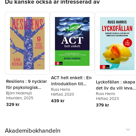
Du kanske också är intresserad av
Fredrik Bäck
Cernerud
,
Elisabeth
Fernell
,
Emma Goksör
,
Malin Gren Landell
,
Marika Habbe
,
Lars
Hagenäs
,
Maria
Hedström
,
Einar
Hellquist
,
Helena Hervius
Askling
,
Kajsa-Mia
Holgers
,
Lena Jacobson
,
Håkan Jonsson
,
Sven
Klaesson
,
Laura
Korhonen
,
Fredrik
Livheim
,
Nils Lundin
,
Niklas Långström
,
Anna
Molnar
,
Ann-Charlotte
Münger
,
Malin Kata
ACT helt enkelt : En
Resiliens : 9 nycklar
Nylén
,
Walter Osika
,
Lyckofällan : skapa
introduktion till
Martin Ritzén
,
Sara
för psykologisk
det liv du vill leva
Acceptance and
Russ Harris
Ronningstam Millberg
,
motståndskraft
Björn Hedensjö
med ACT,
Russ Harris
Häftad
, 2020
Commitment
Elinor Schad
,
Ylva
Inbunden
, 2025
Häftad
, 2023
mindfulness och
439 kr
Solders
,
Karin Sonnby
,
Therapy (2:a
329 kr
379 kr
Eva Tideman
,
Maria
engagemang
utgåvan)
Unenge-Hallerbäck
,
Elisabet Wentz
,
Annelie
Westlund
,
Magnus
Wickman
Akademibokhandeln