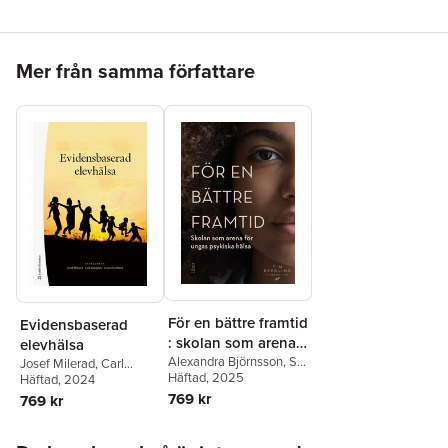
vecka och som ger ökad förståelse om vad stress är och hur
man kan hantera den.
Hoppa över listan
Mer från samma författare
För en bättre framtid
Evidensbaserad
: skolan som arena
elevhälsa
för ungas psykiska
Alexandra Björnsson
,
Siri
Josef Milerad
,
Carl
Helle
Häftad
,
Edvin Johansson
, 2025
,
Lindgren
Häftad
, 2024
,
Louise
hälsa
Fredrik Livheim
,
Caroline
Forslund
,
Linda
769 kr
769 kr
Lundström
,
Sissela
Beckman
,
Sissela
Nutley
,
Embla Persson
,
Bergman Nutley
,
Hoppa över listan
Katarina Wellington
,
Carolina Bigert
,
Lars