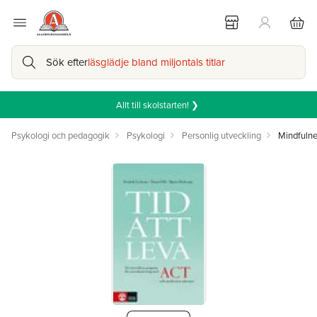
Sök efter
läsglädje bland miljontals titlar
Allt till skolstarten! ❯
Psykologi och pedagogik
Psykologi
Personlig utveckling
Mindfuln