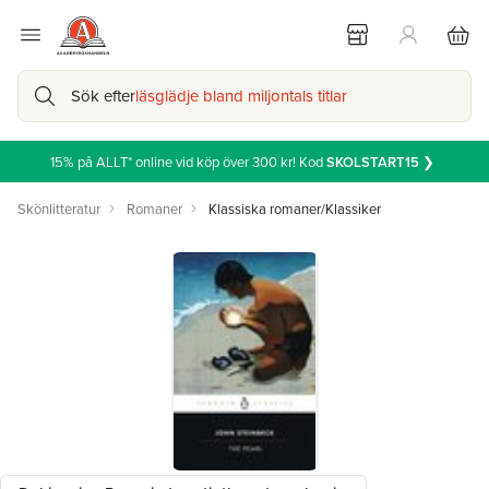
Sök efter
läsglädje bland miljontals titlar
15% på ALLT* online vid köp över 300 kr! Kod
SKOLSTART15
❯
Skönlitteratur
Romaner
Klassiska romaner/Klassiker