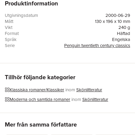
Produktinformation
Utgivningsdatum
2000-06-29
Mått
130 x 196 x 10 mm
Vikt
240 g
Format
Häftad
Språk
Engelska
Serie
Penguin twentieth century classics
Antal sidor
128
Förlag
Penguin Putnam Inc.,US
Illustratör
Jose Clemente Orozco
ISBN
9780140187380
Tillhör följande kategorier
Klassiska romaner/Klassiker
inom
Skönlitteratur
Moderna och samtida romaner
inom
Skönlitteratur
Hoppa över listan
Mer från samma författare