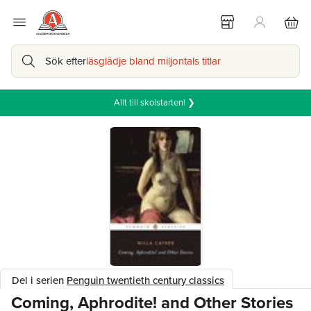
Sök efter
läsglädje bland miljontals titlar
Allt till skolstarten! ❯
Del i serien
Penguin twentieth century classics
Coming, Aphrodite! and Other Stories