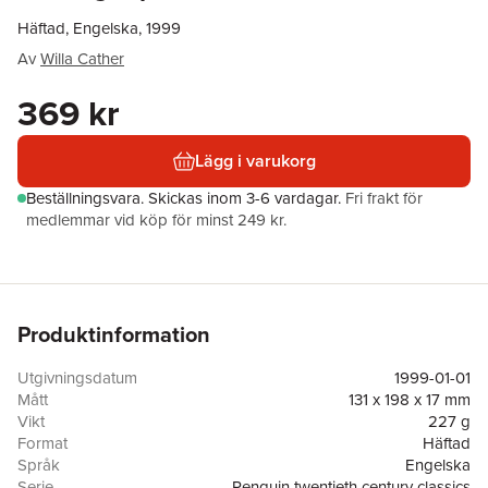
Häftad, Engelska, 1999
Av
Willa Cather
369 kr
Lägg i varukorg
Beställningsvara.
Skickas
inom 3-6 vardagar
.
Fri frakt för
medlemmar vid köp för minst 249 kr.
Produktinformation
Utgivningsdatum
1999-01-01
Mått
131 x 198 x 17 mm
Vikt
227 g
Format
Häftad
Språk
Engelska
Serie
Penguin twentieth century classics