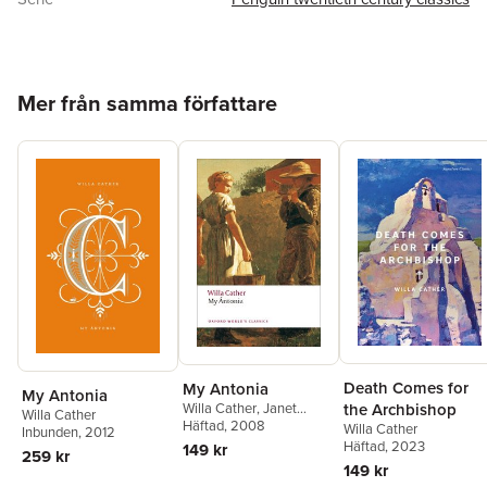
Antal sidor
336
Förlag
Penguin Putnam Inc.,US
ISBN
9780141181561
Hoppa över listan
Mer från samma författare
Death Comes for
My Antonia
My Antonia
the Archbishop
Willa Cather
,
Janet
Willa Cather
Sharistanian
Häftad
, 2008
Willa Cather
Inbunden
, 2012
Häftad
, 2023
149 kr
259 kr
149 kr