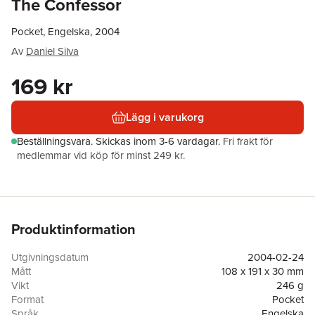
The Confessor
Pocket, Engelska, 2004
Av
Daniel Silva
169 kr
Lägg i varukorg
Beställningsvara.
Skickas
inom 3-6 vardagar
.
Fri frakt för
medlemmar vid köp för minst 249 kr.
Produktinformation
Utgivningsdatum
2004-02-24
Mått
108 x 191 x 30 mm
Vikt
246 g
Format
Pocket
Språk
Engelska