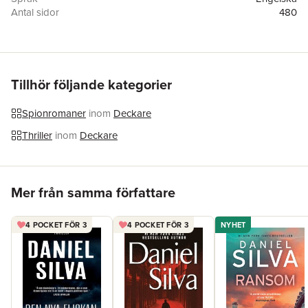
Antal sidor
480
Förlag
Berkley Books
ISBN
9780451211484
Tillhör följande kategorier
Spionromaner
inom
Deckare
Thriller
inom
Deckare
Hoppa över listan
Mer från samma författare
4 POCKET FÖR 3
4 POCKET FÖR 3
NYHET