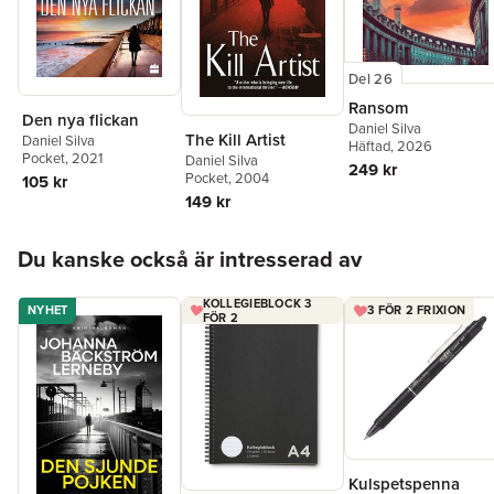
Del 26
Ransom
Den nya flickan
Daniel Silva
The Kill Artist
Daniel Silva
Häftad
, 2026
Pocket
, 2021
Daniel Silva
249 kr
Pocket
, 2004
105 kr
149 kr
Hoppa över listan
Du kanske också är intresserad av
KOLLEGIEBLOCK 3
NYHET
3 FÖR 2 FRIXION
FÖR 2
Kulspetspenna