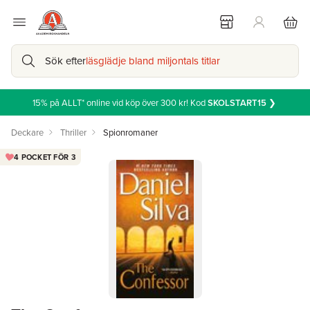
Sök efter
läsglädje bland miljontals titlar
15% på ALLT* online vid köp över 300 kr! Kod
SKOLSTART15
❯
Deckare
Thriller
Spionromaner
4 POCKET FÖR 3