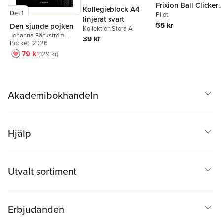
Frixion Ball Clicker
Kollegieblock A4
Del 1
0.7 svart, raderbar
Pilot
linjerat svart
55 kr
Den sjunde pojken
Kollektion Stora A
Johanna Bäckström
39 kr
Lerneby
Pocket
, 2026
79 kr
129 kr
Akademibokhandeln
Hjälp
Utvalt sortiment
Erbjudanden