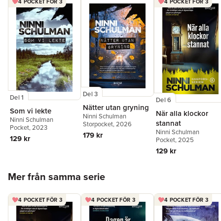
4 POCKET FÖR 3
4 POCKET FÖR 3
Del 3
Del 1
Del 6
Nätter utan gryning
Som vi lekte
När alla klockor
Ninni Schulman
Ninni Schulman
stannat
Storpocket
, 2026
Pocket
, 2023
Ninni Schulman
179 kr
129 kr
Pocket
, 2025
129 kr
Hoppa över listan
Mer från samma serie
4 POCKET FÖR 3
4 POCKET FÖR 3
4 POCKET FÖR 3