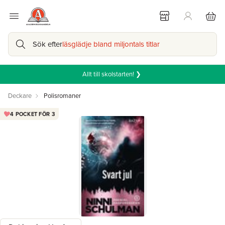
Sök efter
läsglädje bland miljontals titlar
Allt till skolstarten! ❯
Deckare
Polisromaner
4 POCKET FÖR 3