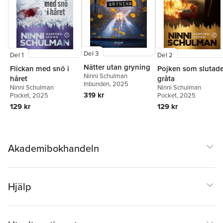
Del 3
Del 1
Del 2
Nätter utan gryning
Flickan med snö i
Pojken som slutad
Ninni Schulman
håret
gråta
Inbunden
, 2025
Ninni Schulman
Ninni Schulman
319 kr
Pocket
, 2025
Pocket
, 2025
129 kr
129 kr
Akademibokhandeln
Hjälp