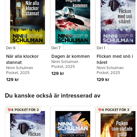
Del 6
Del 7
Del 1
När alla klockor
Dagen är kommen
Flickan med snö i
Ninni Schulman
stannat
håret
Pocket
, 2025
Ninni Schulman
Ninni Schulman
Pocket
, 2025
Pocket
, 2025
129 kr
129 kr
129 kr
Hoppa över listan
Du kanske också är intresserad av
4 POCKET FÖR 3
4 POCKET FÖR 3