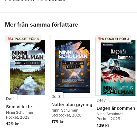
Hoppa över listan
Mer från samma författare
4 POCKET FÖR 3
4 POCKET FÖR 3
Del 3
Del 1
Del 7
Nätter utan gryning
Som vi lekte
Dagen är kommen
Ninni Schulman
Ninni Schulman
Ninni Schulman
Storpocket
, 2026
Pocket
, 2023
Pocket
, 2025
179 kr
129 kr
129 kr