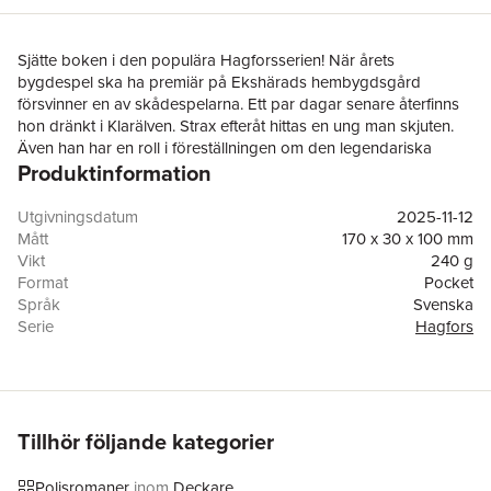
Sjätte boken i den populära Hagforsserien! När årets
bygdespel ska ha premiär på Ekshärads hembygdsgård
försvinner en av skådespelarna. Ett par dagar senare återfinns
hon dränkt i Klarälven. Strax efteråt hittas en ung man skjuten.
Även han har en roll i föreställningen om den legendariska
Produktinformation
urmakaren Johan Tinglöf.
De ovanligt bestialiska morden förbryllar såväl Christer
Berglund och Petra Wilander vid Hagforspolisen som
Utgivningsdatum
2025-11-12
journalisten Magdalena Hansson. Morden verkar på många sätt
Mått
170 x 30 x 100 mm
höra ihop men tillvägagångssätten är helt olika. Ju längre
Vikt
240 g
utredningen framskrider, desto tydligare blir det att de har att
Format
Pocket
göra med en sadistisk mördare som sannolikt kommer att slå till
Språk
Svenska
igen. Frågan är bara hur, när och var.
Serie
Hagfors
Antal sidor
476
Förlag
Bazar Förlag
ISBN
9789181300352
Miljömärkning
FSC
Tillhör följande kategorier
Polisromaner
inom
Deckare