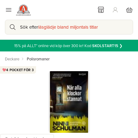
Sök efter
läsglädje bland miljontals titlar
15% på ALLT* online vid köp över 300 kr! Kod
SKOLSTART15
❯
Deckare
Polisromaner
4 POCKET FÖR 3