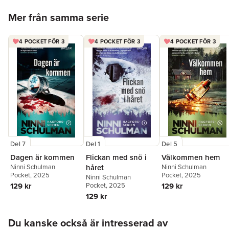
Hoppa över listan
Mer från samma serie
4 POCKET FÖR 3
4 POCKET FÖR 3
4 POCKET FÖR 3
Del 7
Del 1
Del 5
Dagen är kommen
Flickan med snö i
Välkommen hem
Ninni Schulman
håret
Ninni Schulman
Pocket
, 2025
Pocket
, 2025
Ninni Schulman
129 kr
Pocket
, 2025
129 kr
129 kr
Hoppa över listan
Du kanske också är intresserad av