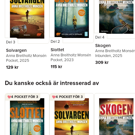
Del 4
Del 2
Del 3
Skogen
Slottet
Solvargen
Anna Breitholtz Monsé
Anna Breitholtz Monsén
Anna Breitholtz Monsén
Inbunden
, 2025
Pocket
, 2023
Pocket
, 2025
309 kr
115 kr
129 kr
Hoppa över listan
Du kanske också är intresserad av
4 POCKET FÖR 3
4 POCKET FÖR 3