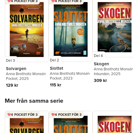
- Deckarpanelen, TV4
4 POCKET FÖR 3
4 POCKET FÖR 3
"Det tar inte lång tid innan berättelsen har slagit klorna i mig, för
detta är en stark debut."
- Lotta Olsson, DN
"Boken bjuder på både fina miljöskildringar och intressanta
personporträtt. Förutom att den är spännande, finns här både
galghumor och en omskakande historia."
- Inger Wassenius, BTJ
Del 4
Del 2
Del 3
Skogen
Slottet
Solvargen
Anna Breitholtz Monsé
Anna Breitholtz Monsén
Anna Breitholtz Monsén
Inbunden
, 2025
Pocket
, 2023
Pocket
, 2025
309 kr
115 kr
129 kr
Hoppa över listan
Mer från samma serie
4 POCKET FÖR 3
4 POCKET FÖR 3