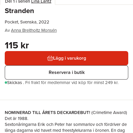
Del 1 i serien
Lina Lantz
Stranden
Pocket, Svenska, 2022
Av
Anna Breitholtz Monsén
115 kr
Lägg i varukorg
Reservera i butik
Skickas
.
Fri frakt för medlemmar vid köp för minst 249 kr.
NOMINERAD TILL ÅRETS DECKARDEBUT!
(Crimetime Award)
Det är 1988.
Sextonåringarna Erik och Peter har sommarlov och fördriver de
långa dagarna vid havet med freestyle­lurarna i öronen. En dag