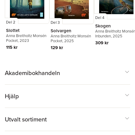
Del 4
Del 2
Del 3
Skogen
Slottet
Solvargen
Anna Breitholtz Monsé
Anna Breitholtz Monsén
Anna Breitholtz Monsén
Inbunden
, 2025
Pocket
, 2023
Pocket
, 2025
309 kr
115 kr
129 kr
Akademibokhandeln
Hjälp
Utvalt sortiment