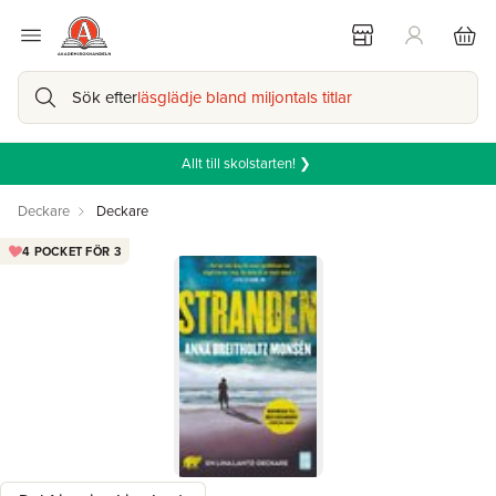
Sök efter
läsglädje bland miljontals titlar
Allt till skolstarten! ❯
Deckare
Deckare
4 POCKET FÖR 3