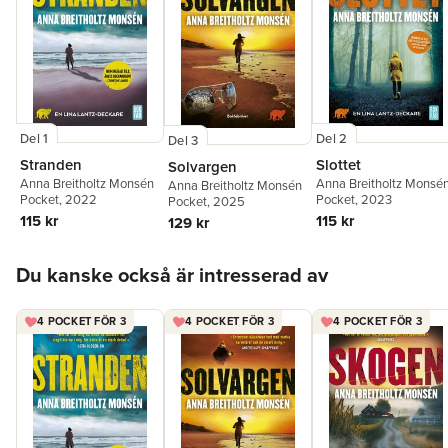
Del 1
Del 2
Del 3
Stranden
Slottet
Solvargen
Anna Breitholtz Monsén
Anna Breitholtz Monsé
Anna Breitholtz Monsén
Pocket
, 2022
Pocket
, 2023
Pocket
, 2025
115 kr
115 kr
129 kr
Hoppa över listan
Du kanske också är intresserad av
4 POCKET FÖR 3
4 POCKET FÖR 3
4 POCKET FÖR 3