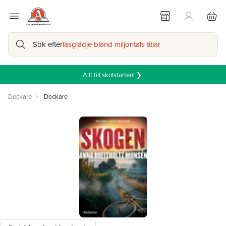
Sök efter
läsglädje bland miljontals titlar
Allt till skolstarten! ❯
Deckare
Deckare