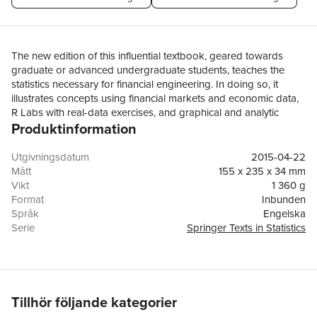
The new edition of this influential textbook, geared towards
graduate or advanced undergraduate students, teaches the
statistics necessary for financial engineering. In doing so, it
illustrates concepts using financial markets and economic data,
R Labs with real-data exercises, and graphical and analytic
Produktinformation
methods for modeling and diagnosing modeling errors. These
methods are critical because financial engineers now have
access to enormous quantities of data. To make use of this data,
Utgivningsdatum
2015-04-22
the powerful methods in this book for working with quantitative
Mått
155 x 235 x 34 mm
information, particularly about volatility and risks, are essential.
Vikt
1 360 g
Strengths of this fully-revised edition include major additions to
Format
Inbunden
the R code and the advanced topics covered. Individual
Språk
Engelska
chapters cover, among other topics, multivariate distributions,
Serie
Springer Texts in Statistics
copulas, Bayesian computations, risk management, and
Antal sidor
719
cointegration. Suggested prerequisites are basic knowledge of
Upplaga
2
statistics and probability, matrices and linear algebra, and
Förlag
Springer-Verlag New York Inc.
calculus. There is an appendix on probability, statistics and
ISBN
9781493926138
linear algebra. Practicing financial engineers will also find this
Tillhör följande kategorier
book of interest.