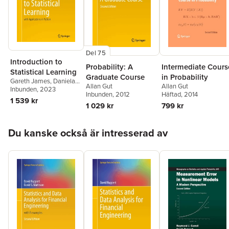
Del 75
Introduction to
Probability: A
Intermediate Cours
Statistical Learning
Graduate Course
in Probability
Gareth James
,
Daniela
Allan Gut
Allan Gut
Witten
Inbunden
,
Trevor Hastie
, 2023
,
Inbunden
, 2012
Häftad
, 2014
Robert Tibshirani
,
1 539 kr
1 029 kr
799 kr
Jonathan Taylor
Hoppa över listan
Du kanske också är intresserad av