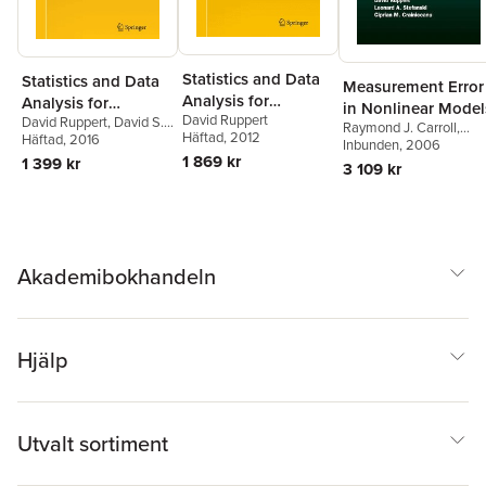
Statistics and Data
Statistics and Data
Measurement Error
Analysis for
Analysis for
in Nonlinear Model
David Ruppert
Financial
David Ruppert
,
David S.
Financial
Raymond J. Carroll
,
Häftad
, 2012
Matteson
Häftad
, 2016
Engineering
Engineering
David Ruppert
Inbunden
, 2006
,
Leonard
1 869 kr
1 399 kr
A. Stefanski
,
Ciprian M.
3 109 kr
Crainiceanu
Akademibokhandeln
Hjälp
Utvalt sortiment