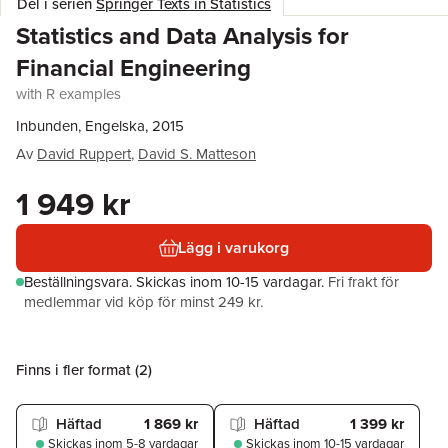
Del i serien
Springer Texts in Statistics
Statistics and Data Analysis for
Financial Engineering
with R examples
Inbunden, Engelska, 2015
Av
David Ruppert
,
David S. Matteson
1 949 kr
Lägg i varukorg
Beställningsvara.
Skickas
inom 10-15 vardagar
.
Fri frakt för
medlemmar vid köp för minst 249 kr.
Finns i fler format (
2
)
Häftad
1 869 kr
Häftad
1 399 kr
Skickas
inom 5-8 vardagar
Skickas
inom 10-15 vardagar