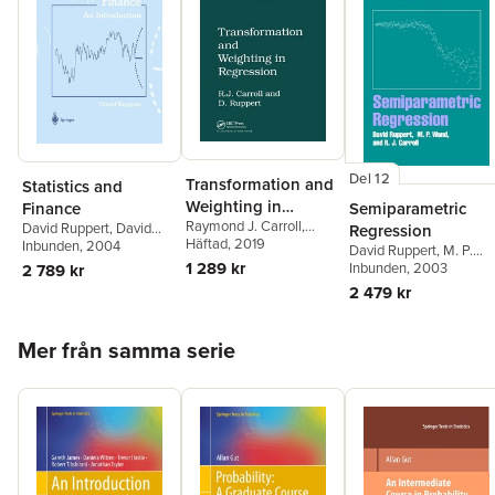
Del 12
Transformation and
Statistics and
Weighting in
Finance
Semiparametric
Raymond J. Carroll
,
Regression
David Ruppert
,
David
Regression
David Ruppert
Häftad
, 2019
Ruppert
Inbunden
, 2004
David Ruppert
,
M. P.
1 289 kr
Wand
Inbunden
,
R. J. Carroll
, 2003
2 789 kr
2 479 kr
Hoppa över listan
Mer från samma serie