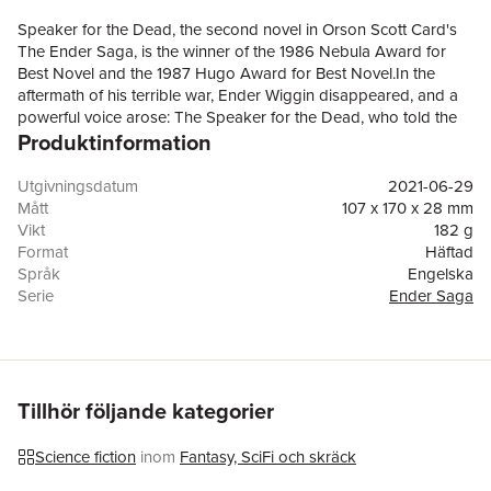
Speaker for the Dead, the second novel in Orson Scott Card's
The Ender Saga, is the winner of the 1986 Nebula Award for
Best Novel and the 1987 Hugo Award for Best Novel.In the
aftermath of his terrible war, Ender Wiggin disappeared, and a
powerful voice arose: The Speaker for the Dead, who told the
Produktinformation
true story of the Bugger War.Now, long years later, a second
alien race has been discovered, but again the aliens' ways are
strange and frightening...again, humans die. And it is only the
Utgivningsdatum
2021-06-29
Speaker for the Dead, who is also Ender Wiggin the Xenocide,
Mått
107 x 170 x 28 mm
who has the courage to confront the mystery...and the truth.THE
Vikt
182 g
ENDER UNIVERSEEnder seriesEnder’s Game / Ender in Exile /
Format
Häftad
Speaker for the Dead / Xenocide / Children of the MindEnder’s
Språk
Engelska
Shadow seriesEnder’s Shadow / Shadow of the Hegemon /
Serie
Ender Saga
Shadow Puppets / Shadow of the Giant / Shadows in
Antal sidor
416
FlightChildren of the FleetThe First Formic War (with Aaron
Förlag
St Martin's Press
Johnston)Earth Unaware / Earth Afire / Earth AwakensThe
ISBN
9781250773050
Second Formic War (with Aaron Johnston)The Swarm /The
HiveEnder novellasA War of Gifts /First Meetings
Tillhör följande kategorier
Science fiction
inom
Fantasy, SciFi och skräck