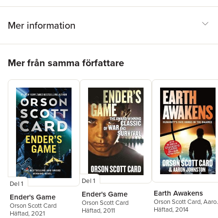
Mer information
Hoppa över listan
Mer från samma författare
Del 1
Del 1
Earth Awakens
Ender's Game
Ender's Game
Orson Scott Card
,
Aaro
Orson Scott Card
Orson Scott Card
Johnston
Häftad
, 2014
Häftad
, 2011
Häftad
, 2021