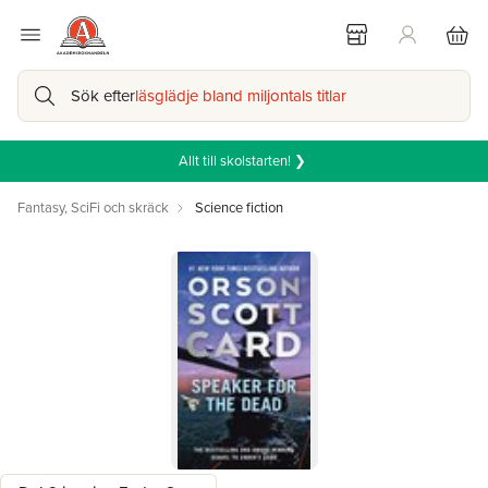
Sök efter
läsglädje bland miljontals titlar
Allt till skolstarten! ❯
Fantasy, SciFi och skräck
Science fiction