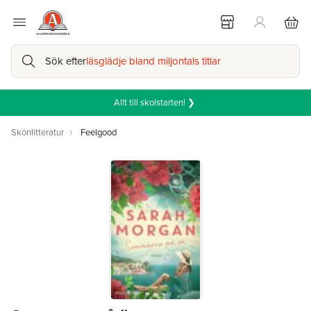
Sök efter
läsglädje bland miljontals titlar
Allt till skolstarten! ❯
Skönlitteratur
Feelgood