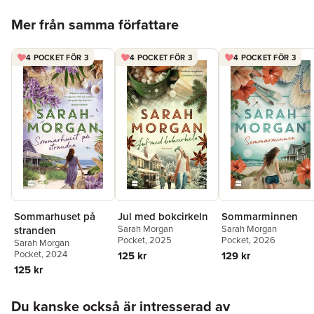
Times och USA Today, och hennes böcker har översatts till 28
Hoppa över listan
språk. Hon bor med sin familj utanför London.
Mer från samma författare
"Perfekt, glädjefylld sommarläsning av genrens mästare." Clare
Pooley
4 POCKET FÖR 3
4 POCKET FÖR 3
4 POCKET FÖR 3
"Morgan blir bara bättre och bättre." Veronica Henry
Sommarhuset på
Jul med bokcirkeln
Sommarminnen
Sarah Morgan
Sarah Morgan
stranden
Pocket
, 2025
Pocket
, 2026
Sarah Morgan
Pocket
, 2024
125 kr
129 kr
125 kr
Hoppa över listan
Du kanske också är intresserad av