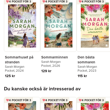
4 POCKET FÖR 3
4 POCKET FÖR 3
4 POCKET FÖR 3
Sommarhuset på
Sommarminnen
Den bästa
stranden
Sarah Morgan
sommaren
Pocket
, 2026
Sarah Morgan
Sarah Morgan
Pocket
, 2024
129 kr
Pocket
, 2023
125 kr
115 kr
Hoppa över listan
Du kanske också är intresserad av
4 POCKET FÖR 3
4 POCKET FÖR 3
4 POCKET FÖR 3