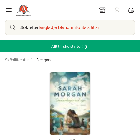
Sök efter
läsglädje bland miljontals titlar
Allt till skolstarten! ❯
Skönlitteratur
Feelgood