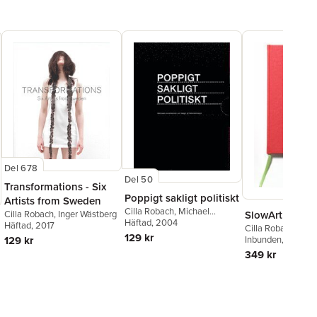
Del 678
Del 50
Transformations - Six
Poppigt sakligt politiskt
Artists from Sweden
Cilla Robach
,
Michael
Cilla Robach
,
Inger Wästberg
SlowArt (eng)
Ernstell
Häftad
, 2004
,
Anne-Marie
Häftad
, 2017
Cilla Robach
Ericsson
,
Jan Norrman
129 kr
129 kr
Inbunden
, 2012
349 kr