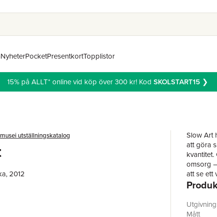
n
Nyheter
Pocket
Presentkort
Topplistor
15% på ALLT* online vid köp över 300 kr! Kod
SKOLSTART15
❯
Slow Art 
musei utställningskatalog
att göra sa
t
kvantitet
omsorg –
ka, 2012
att se ett
Produk
grad drivs
avståndst
Slow Art ä
Utgivnin
Drivkrafte
Mått