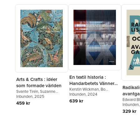
En textil historia :
Arts & Crafts : idéer
Handarbetets Vänner
som formade världen
Radikal
150 år
Kerstin Wickman
,
Bo
Svante Tirén
,
Suzanne
avantgar
Madestrand
Inbunden
, 2024
,
Carolina
Fagence Cooper
Inbunden
, 2025
,
Rowan
Söderholm
,
Cilla Robach
,
1947-19
Edward B
639 kr
Bain
,
Richard Bisgrove
,
459 kr
Philip Warkander
Svante No
Inbunden
Qaisra Khan
,
Kirsty
Hirdman
,
329 kr
Hartsiotis
,
Karen Livingstone
,
Christia
Howard Hull
,
Elisabeth
Birgitta 
Svalin Gunnarsson
,
Kathy
David Thur
Haslam
,
Cilla Robach
Millroth
,
J
G. Nilsson
David An