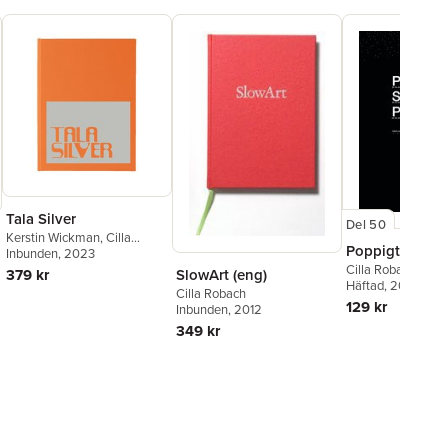
Tala Silver
Del 50
Kerstin Wickman
,
Cilla
Poppigt sakligt
Robach
Inbunden
,
Anders Ljungberg
, 2023
,
Sofia Silfverstolpe
Cilla Robach
,
Mich
SlowArt (eng)
379 kr
Ernstell
Häftad
, 2004
,
Anne-Mar
Cilla Robach
Ericsson
,
Jan Nor
129 kr
Inbunden
, 2012
349 kr