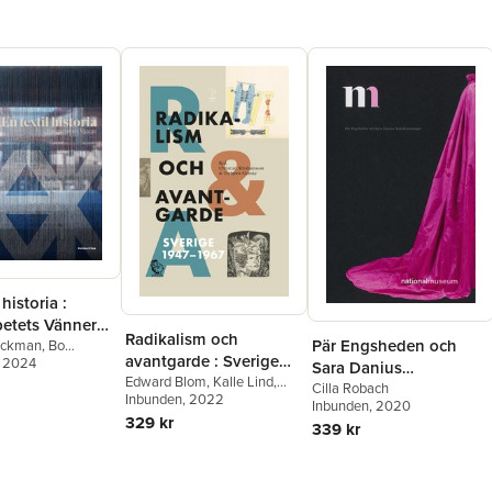
 historia :
etets Vänner
Radikalism och
Pär Engsheden och
Wickman
,
Bo
avantgarde : Sverige
nd
, 2024
,
Carolina
Sara Danius
m
,
Cilla Robach
,
1947-1967
Edward Blom
,
Kalle Lind
,
Nobelklänningar
Cilla Robach
rkander
Svante Nordin
Inbunden
, 2022
,
Yvonne
Inbunden
, 2020
Hirdman
,
Torbjörn Elensky
,
329 kr
339 kr
Christian Abrahamsson
,
Birgitta Holm
,
Orvar Löfgren
,
David Thurfjell
,
Thomas
Millroth
,
Johan Redin
,
Bengt