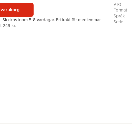
när hon i 
Vikt
sin teknis
 varukorg
Format
för pengar
Språk
a.
Skickas
inom 5-8 vardagar
.
Fri frakt för medlemmar
2005 var 
Serie
t 249 kr.
katalog s
Antal sid
formområ
Förlag
frigörels
ISBN