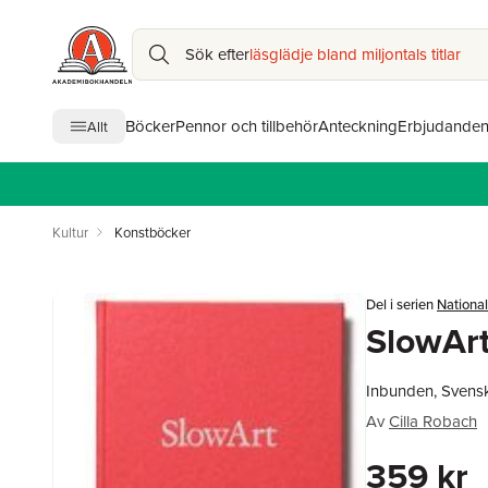
Sök efter
läsglädje bland miljontals titlar
Böcker
Pennor och tillbehör
Anteckning
Erbjudande
Allt
Kultur
Konstböcker
Del i serien
National
SlowAr
Inbunden, Svens
Av
Cilla Robach
359 kr