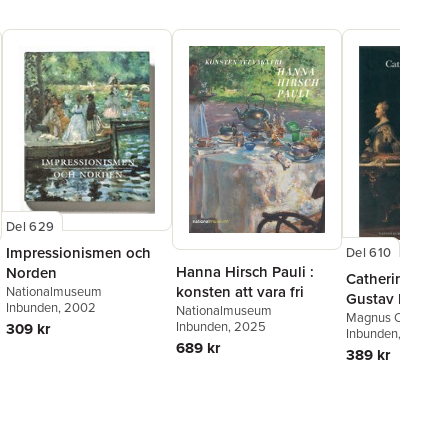
Del 629
Impressionismen och
Del 610
Hanna Hirsch Pauli :
Norden
Catherine the 
konsten att vara fri
Nationalmuseum
Gustav III
Inbunden
, 2002
Nationalmuseum
Magnus Olausson
Inbunden
, 2025
309 kr
Inbunden
, 1999
689 kr
389 kr