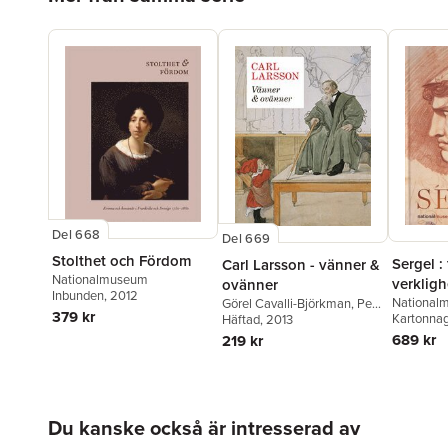
Suzanne Fagence Cooper
,
Elisabeth Svalin Gunnarsson
Del 668
Del 669
Stolthet och Fördom
Sergel :
Carl Larsson - vänner &
Nationalmuseum
verkligh
ovänner
Inbunden
, 2012
National
Görel Cavalli-Björkman
,
Per
379 kr
Kartonna
I. Gedin
Häftad
, 2013
,
Martin Olin
,
Torsten
Gunnarsson
689 kr
219 kr
Hoppa över listan
Du kanske också är intresserad av