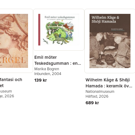
G. Nilsson
,
Tobias Hûbinette
,
David Andersson
,
Oscar
Swartz
,
Jepser Roine
,
Cilla
Robach
,
Håkan Lindgren
,
Bo
Wennström
,
Petra Werner
,
Gunilla Kinn Blom
,
Anna-
Lena Lodenius
,
Karin
Helander
,
Jan Lumholdt
,
Åsa
Nilsonne
Emil möter
Teskedsgumman : en
vandring i Björn Bergs
Marika Bogren
Inbunden
, 2004
bilder.
 fantasi och
Wilhelm Kåge & Shōji
139 kr
et
Hamada : keramik över
museum
gränser / ceramics
Nationalmuseum
ge
, 2026
Häftad
, 2026
across borders
689 kr