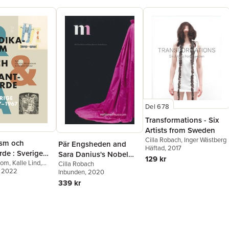
Del 678
Transformations - Six
Artists from Sweden
Cilla Robach
,
Inger Wästberg
ism och
Pär Engsheden and
Häftad
, 2017
de : Sverige
Sara Danius's Nobel
129 kr
67
lom
,
Kalle Lind
,
Gowns
Cilla Robach
rdin
, 2022
,
Yvonne
Inbunden
, 2020
Torbjörn Elensky
,
339 kr
n Abrahamsson
,
Holm
,
Orvar Löfgren
,
fjell
,
Thomas
ohan Redin
,
Bengt
,
Tobias Hûbinette
,
dersson
,
Oscar