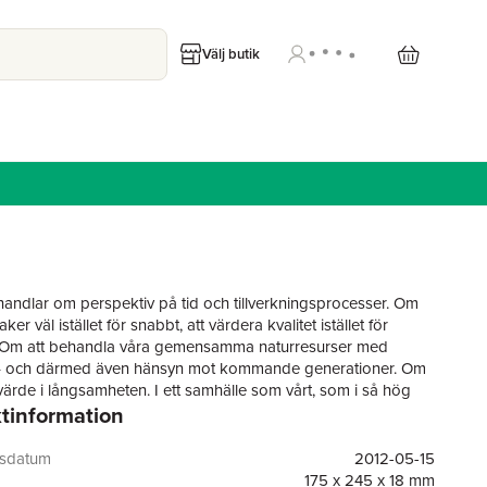
Välj butik
handlar om perspektiv på tid och tillverkningsprocesser. Om
ker väl istället för snabbt, att värdera kvalitet istället för
. Om att behandla våra gemensamma naturresurser med
 och därmed även hänsyn mot kommande generationer. Om
 värde i långsamheten. I ett samhälle som vårt, som i så hög
tinformation
 av kortsiktig profit, indikerar begreppet slow ett medvetet
agande. Målet för konstnärerna och konsthantverkarna inom
r inte ekonomisk vinning genom rationell tillverkning.
gsdatum
2012-05-15
n är istället den tillfredsställelse som människan kan uppleva
175 x 245 x 18 mm