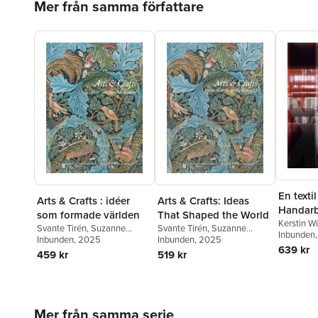
Mer från samma författare
En textil
Arts & Crafts : idéer
Arts & Crafts: Ideas
Handarb
som formade världen
That Shaped the World
150 år
Kerstin 
Svante Tirén
,
Suzanne
Svante Tirén
,
Suzanne
Madestra
Inbunden
Fagence Cooper
Inbunden
, 2025
,
Rowan
Fagence Cooper
Inbunden
, 2025
,
Rowan
Söderhol
639 kr
Bain
,
Richard Bisgrove
,
Bain
,
Richard Bisgrove
,
459 kr
519 kr
Philip Wa
Qaisra Khan
,
Kirsty
Qaisra Khan
,
Kirsty
Hartsiotis
,
Karen Livingstone
,
Hartsiotis
,
Karen Livingstone
,
Howard Hull
,
Elisabeth
Howard Hull
,
Elisabeth
Svalin Gunnarsson
,
Kathy
Svalin Gunnarsson
,
Kathy
Hoppa över listan
Haslam
,
Cilla Robach
Haslam
,
Cilla Robach
,
Mer från samma serie