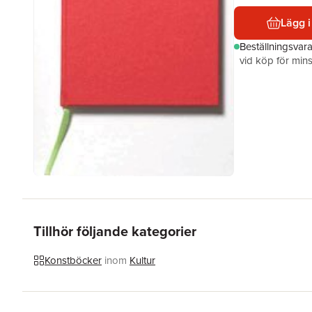
Lägg i
Beställningsvar
vid köp för mins
Tillhör följande kategorier
Konstböcker
inom
Kultur
Hoppa över listan