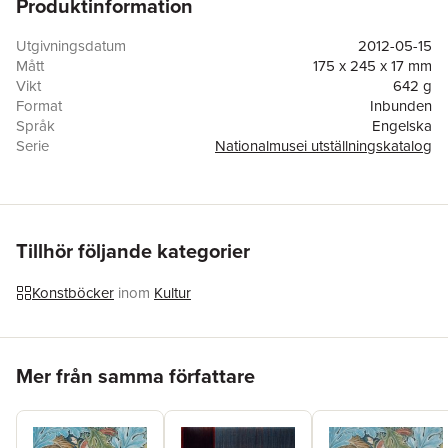
Produktinformation
the Slow Food movement, Slow Art challenges industrial mass
production, short-term mass consumption as well as the general
Quality of Life in our contemporary society.
Utgivningsdatum
2012-05-15
Mått
175 x 245 x 17 mm
Vikt
642 g
Format
Inbunden
Språk
Engelska
Serie
Nationalmusei utställningskatalog
Antal sidor
168
Förlag
Nationalmuseum
ISBN
9789171008381
Tillhör följande kategorier
Konstböcker
inom
Kultur
Hoppa över listan
Mer från samma författare