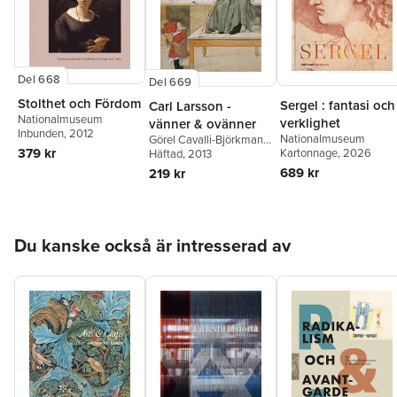
Del 668
Del 669
Stolthet och Fördom
Sergel : fantasi och
Carl Larsson -
Nationalmuseum
verklighet
vänner & ovänner
Inbunden
, 2012
Nationalmuseum
Görel Cavalli-Björkman
,
379 kr
Kartonnage
, 2026
Per I. Gedin
Häftad
, 2013
,
Martin Olin
,
Torsten Gunnarsson
689 kr
219 kr
Hoppa över listan
Du kanske också är intresserad av