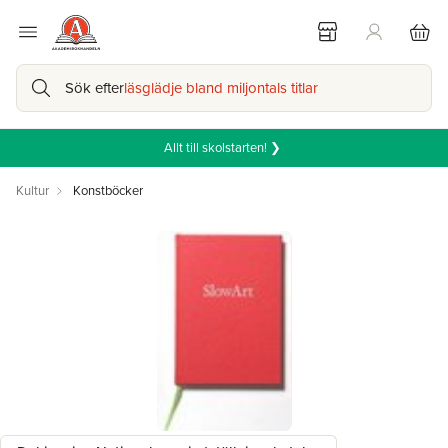
Sök efter
läsglädje bland miljontals titlar
Allt till skolstarten! ❯
Kultur
Konstböcker