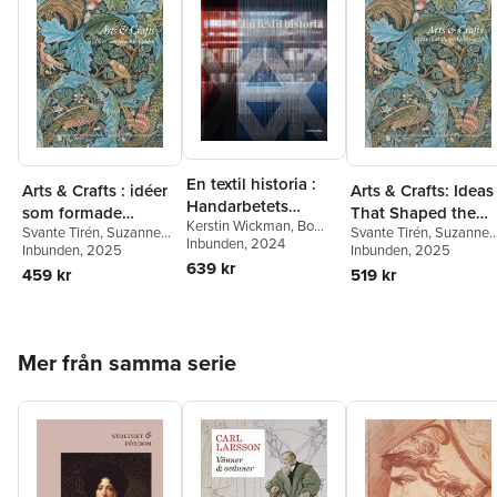
En textil historia :
Arts & Crafts : idéer
Arts & Crafts: Ideas
Handarbetets
som formade
That Shaped the
Kerstin Wickman
,
Bo
Vänner 150 år
Svante Tirén
,
Suzanne
Svante Tirén
,
Suzanne
världen
World
Madestrand
Inbunden
, 2024
,
Carolina
Fagence Cooper
Inbunden
, 2025
,
Rowan
Fagence Cooper
Inbunden
, 2025
,
Rowa
Söderholm
,
Cilla Robach
,
639 kr
Bain
,
Richard Bisgrove
,
Bain
,
Richard Bisgrove
,
459 kr
519 kr
Philip Warkander
Qaisra Khan
,
Kirsty
Qaisra Khan
,
Kirsty
Hartsiotis
,
Karen
Hartsiotis
,
Karen
Livingstone
,
Howard
Livingstone
,
Howard
Hull
,
Elisabeth Svalin
Hull
,
Elisabeth Svalin
Hoppa över listan
Mer från samma serie
Gunnarsson
,
Kathy
Gunnarsson
,
Kathy
Haslam
,
Cilla Robach
Haslam
,
Cilla Robach
,
Suzanne Fagence
Cooper
,
Elisabeth Svali
Gunnarsson