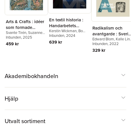
En textil historia :
Arts & Crafts : idéer
Handarbetets
som formade
Radikalism och
Kerstin Wickman
,
Bo
Vänner 150 år
Svante Tirén
,
Suzanne
världen
avantgarde : Sveri
Madestrand
Inbunden
, 2024
,
Carolina
Fagence Cooper
Inbunden
, 2025
,
Rowan
Edward Blom
,
Kalle Lin
1947-1967
Söderholm
,
Cilla Robach
,
639 kr
Bain
,
Richard Bisgrove
,
459 kr
Svante Nordin
Inbunden
, 2022
,
Yvonne
Philip Warkander
Qaisra Khan
,
Kirsty
Hirdman
,
Torbjörn
329 kr
Hartsiotis
,
Karen
Elensky
,
Christian
Livingstone
,
Howard
Abrahamsson
,
Birgitta
Hull
,
Elisabeth Svalin
Holm
,
Orvar Löfgren
,
Gunnarsson
,
Kathy
David Thurfjell
,
Thomas
Haslam
,
Cilla Robach
Millroth
,
Johan Redin
,
Akademibokhandeln
Bengt G. Nilsson
,
Tobia
Hûbinette
,
David
Andersson
,
Oscar
Swartz
,
Jepser Roine
,
Cilla Robach
,
Håkan
Hjälp
Lindgren
,
Bo Wennströ
Petra Werner
,
Gunilla
Kinn Blom
,
Anna-Lena
Lodenius
,
Karin
Helander
,
Jan Lumhold
Utvalt sortiment
Åsa Nilsonne