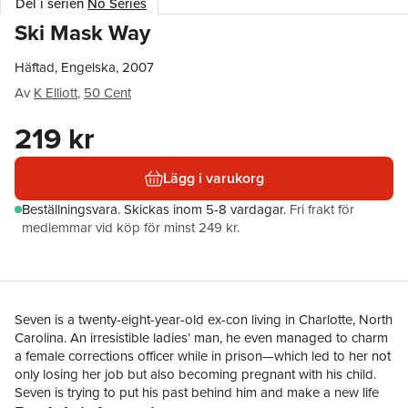
Del i serien
No Series
Ski Mask Way
Häftad, Engelska, 2007
Av
K Elliott
,
50 Cent
219 kr
Lägg i varukorg
Beställningsvara.
Skickas
inom 5-8 vardagar
.
Fri frakt för
medlemmar vid köp för minst 249 kr.
Seven is a twenty-eight-year-old ex-con living in Charlotte, North
Carolina. An irresistible ladies’ man, he even managed to charm
a female corrections officer while in prison—which led to her not
only losing her job but also becoming pregnant with his child.
Seven is trying to put his past behind him and make a new life