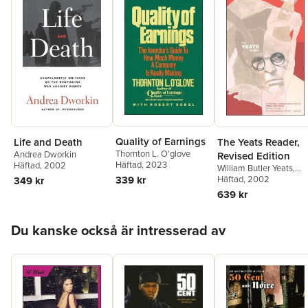
Quality of Earnings
Life and Death
The Yeats Reader,
Thornton L. O'glove
Andrea Dworkin
Revised Edition
Häftad
, 2023
Häftad
, 2002
William Butler Yeats
,
Richard J. Finneran
Häftad
, 2002
339 kr
349 kr
639 kr
Hoppa över listan
Du kanske också är intresserad av