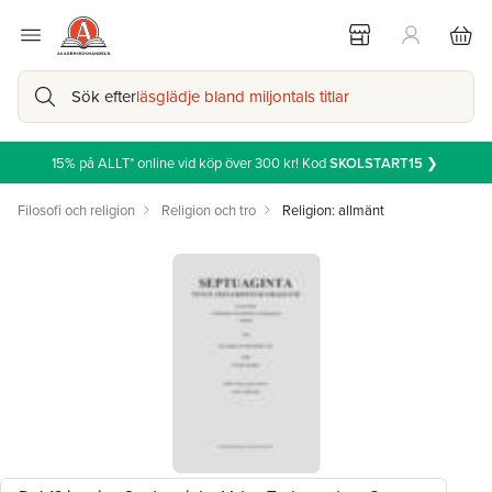
Sök efter
läsglädje bland miljontals titlar
15% på ALLT* online vid köp över 300 kr! Kod
SKOLSTART15
❯
Filosofi och religion
Religion och tro
Religion: allmänt