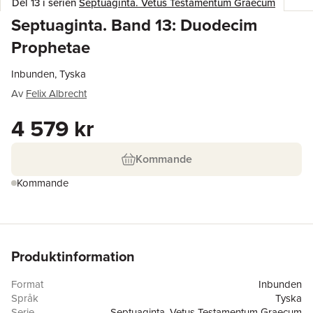
Del 13 i serien
Septuaginta. Vetus Testamentum Graecum
Septuaginta. Band 13: Duodecim
Prophetae
Inbunden, Tyska
Av
Felix Albrecht
4 579 kr
Kommande
Kommande
Produktinformation
Format
Inbunden
Språk
Tyska
Serie
Septuaginta. Vetus Testamentum Graecum