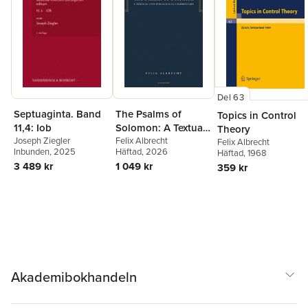
Del 63
The Psalms of
Septuaginta. Band
Topics in Control
Solomon: A Textual
11,4: Iob
Theory
and Theological
Felix Albrecht
Joseph Ziegler
Felix Albrecht
Häftad
, 2026
Inbunden
, 2025
Häftad
, 1968
Commentary
1 049 kr
3 489 kr
359 kr
Akademibokhandeln