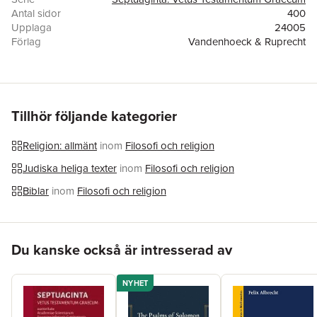
Antal sidor
400
Upplaga
24005
Förlag
Vandenhoeck & Ruprecht
ISBN
9783525534724
Tillhör följande kategorier
Religion: allmänt
inom
Filosofi och religion
Judiska heliga texter
inom
Filosofi och religion
Biblar
inom
Filosofi och religion
Hoppa över listan
Du kanske också är intresserad av
NYHET