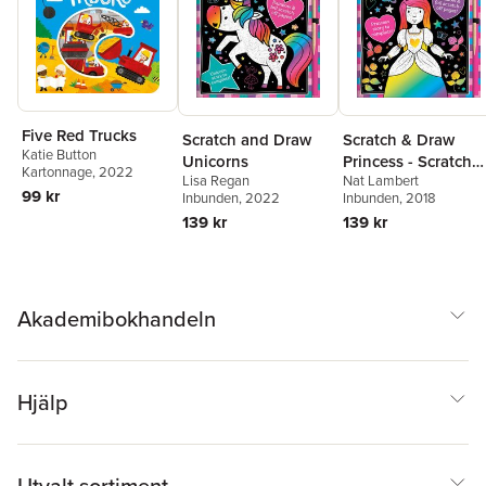
Five Red Trucks
Scratch and Draw
Scratch & Draw
Katie Button
Unicorns
Princess - Scratch
Kartonnage
, 2022
Lisa Regan
Nat Lambert
Art Activity Book
99 kr
Inbunden
, 2022
Inbunden
, 2018
139 kr
139 kr
Akademibokhandeln
Hjälp
Utvalt sortiment