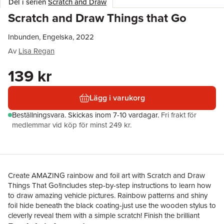
Del i serien
Scratch and Draw
Scratch and Draw Things that Go
Inbunden, Engelska, 2022
Av
Lisa Regan
139 kr
Lägg i varukorg
Beställningsvara.
Skickas
inom 7-10 vardagar
.
Fri frakt för
medlemmar vid köp för minst 249 kr.
Create AMAZING rainbow and foil art with Scratch and Draw
Things That Go!Includes step-by-step instructions to learn how
to draw amazing vehicle pictures. Rainbow patterns and shiny
foil hide beneath the black coating-just use the wooden stylus to
cleverly reveal them with a simple scratch! Finish the brilliant