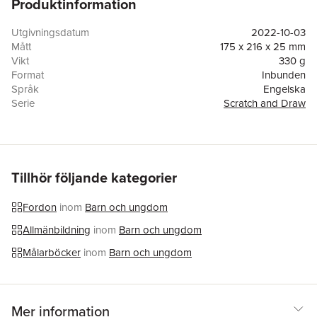
Produktinformation
scratch art rescue and emergency vehicle-themed adventure
story included. Easy to use, amazing results! Creative art activity
fun for children age 5 and up.
Utgivningsdatum
2022-10-03
Mått
175 x 216 x 25 mm
Vikt
330 g
Format
Inbunden
Språk
Engelska
Serie
Scratch and Draw
Antal sidor
56
Förlag
Gemini Books Group Ltd
Illustratör
Lindsey Sagar
ISBN
9781801054812
Tillhör följande kategorier
Fordon
inom
Barn och ungdom
Allmänbildning
inom
Barn och ungdom
Målarböcker
inom
Barn och ungdom
Mer information