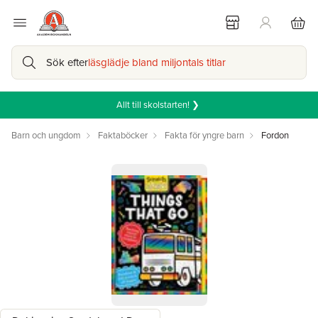
Sök efter
läsglädje bland miljontals titlar
Allt till skolstarten! ❯
Barn och ungdom
Faktaböcker
Fakta för yngre barn
Fordon