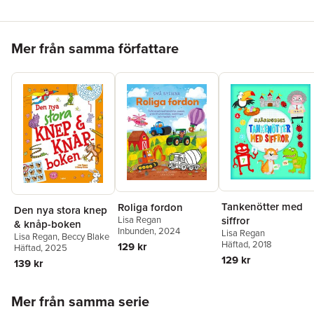
Hoppa över listan
Mer från samma författare
Tankenötter med
Roliga fordon
Den nya stora knep
siffror
Lisa Regan
& knåp-boken
Inbunden
, 2024
Lisa Regan
Lisa Regan
,
Beccy Blake
Häftad
, 2018
129 kr
Häftad
, 2025
129 kr
139 kr
Hoppa över listan
Mer från samma serie