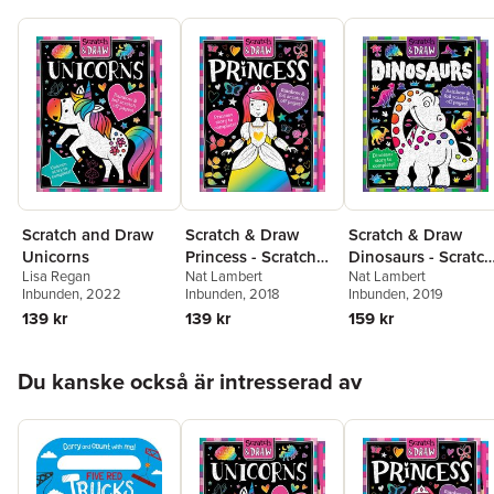
Scratch and Draw
Scratch & Draw
Scratch & Draw
Unicorns
Princess - Scratch
Dinosaurs - Scratch
Lisa Regan
Nat Lambert
Nat Lambert
Art Activity Book
Art Activity Book
Inbunden
, 2022
Inbunden
, 2018
Inbunden
, 2019
139 kr
139 kr
159 kr
Hoppa över listan
Du kanske också är intresserad av