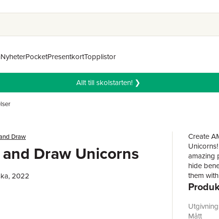
n
Nyheter
Pocket
Presentkort
Topplistor
Allt till skolstarten! ❯
lser
Create AM
 and Draw
Unicorns!
 and Draw Unicorns
amazing p
hide bene
them with 
ska, 2022
Produk
themed ad
art activi
Utgivnin
Mått