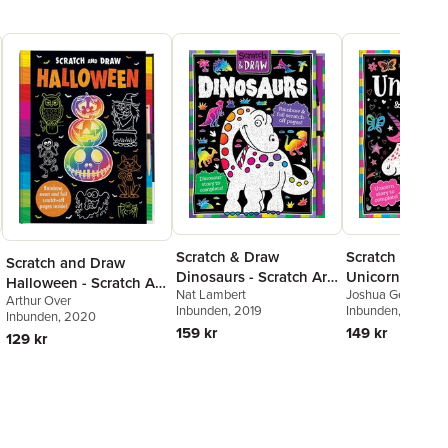
Scratch & Draw
Scratch and D
Scratch and Draw
Dinosaurs - Scratch Art
Unicorns & Hor
Halloween - Scratch Art
Nat Lambert
Joshua George
Activity Book
- Scratch Art Ac
Arthur Over
Activity Book
Inbunden
, 2019
Inbunden
, 2017
Book
Inbunden
, 2020
159 kr
149 kr
129 kr