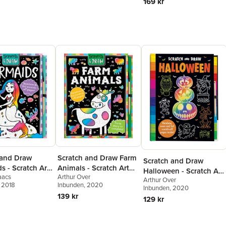
169 kr
 and Draw
Scratch and Draw Farm
Scratch and Draw
 - Scratch Art
Animals - Scratch Art
Halloween - Scratch Art
aacs
Arthur Over
 Book
Activity Book
Arthur Over
Activity Book
, 2018
Inbunden
, 2020
Inbunden
, 2020
139 kr
129 kr