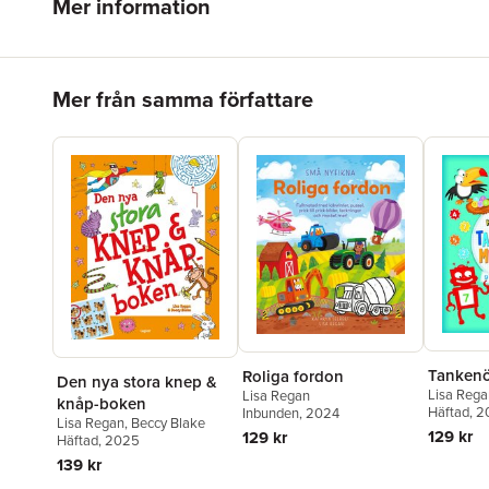
Mer information
Hoppa över listan
Mer från samma författare
Tankenöt
Roliga fordon
Den nya stora knep &
Lisa Rega
Lisa Regan
knåp-boken
Häftad
, 2
Inbunden
, 2024
Lisa Regan
,
Beccy Blake
129 kr
129 kr
Häftad
, 2025
139 kr