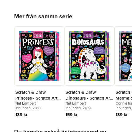
Hoppa över listan
Mer från samma serie
Scratch & Draw
Scratch & Draw
Scratch
Princess - Scratch Art
Dinosaurs - Scratch Art
Mermaids
Nat Lambert
Nat Lambert
Connie Is
Activity Book
Activity Book
Activity
Inbunden
, 2018
Inbunden
, 2019
Inbunden
139 kr
159 kr
139 kr
Hoppa över listan
Du kanske också är intresserad av