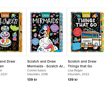
 and Draw
Scratch and Draw
Scratch and Draw
en
Mermaids - Scratch Art
Things that Go
er
Connie Isaacs
Lisa Regan
Activity Book
, 2021
Inbunden
, 2018
Inbunden
, 2022
139 kr
139 kr