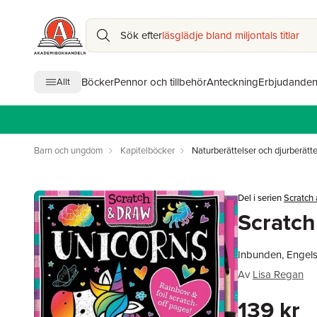
Sök efter
läsglädje bland miljontals titlar
Böcker
Pennor och tillbehör
Anteckning
Erbjudande
Allt
Barn och ungdom
Kapitelböcker
Naturberättelser och djurberätte
Del i serien
Scratch
Scratch
Inbunden, Engel
Av
Lisa Regan
139 kr