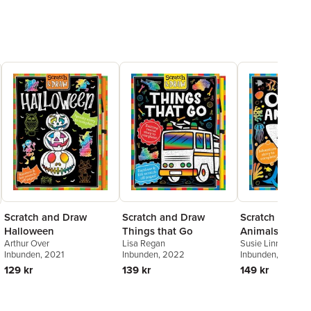
Scratch and Draw
Scratch and Draw
Scratch & Dra
Halloween
Things that Go
Animals - Scrat
Arthur Over
Lisa Regan
Susie Linn
Activity Book
Inbunden
, 2021
Inbunden
, 2022
Inbunden
, 2019
129 kr
139 kr
149 kr