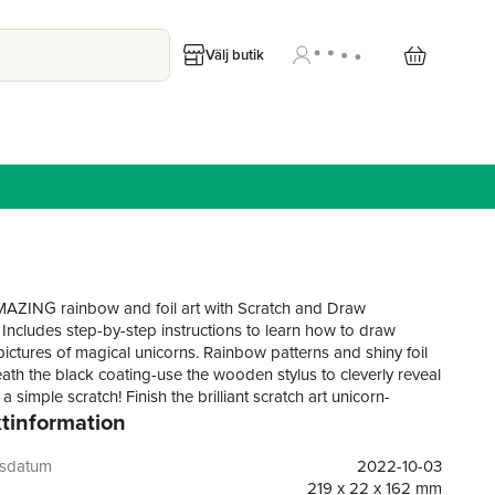
Välj butik
AZING rainbow and foil art with Scratch and Draw
 Includes step-by-step instructions to learn how to draw
ictures of magical unicorns. Rainbow patterns and shiny foil
ath the black coating-use the wooden stylus to cleverly reveal
a simple scratch! Finish the brilliant scratch art unicorn-
tinformation
venture story included. Easy to use, amazing results! Creative
ty fun for children age 5 and up.
gsdatum
2022-10-03
219 x 22 x 162 mm