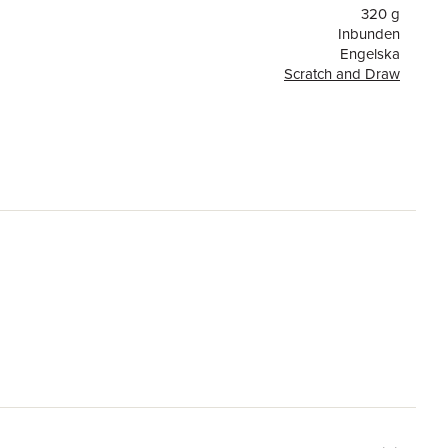
320 g
Inbunden
Engelska
Scratch and Draw
or
56
Gemini Books Group Ltd
Lindsey Sagar
9781801054829