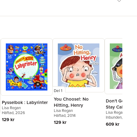
Del 1
You Choose!: No
Don't Get Angr
Pysselbok : Labyrinter
Hitting, Henry
Stay Calm
Lisa Regan
Lisa Regan
Lisa Regan
Häftad
, 2026
Häftad
, 2014
Inbunden
, 2017
129 kr
129 kr
609 kr