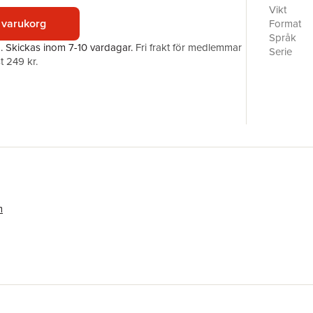
Vikt
 varukorg
Format
Språk
a.
Skickas
inom 7-10 vardagar
.
Fri frakt för medlemmar
Serie
t 249 kr.
Antal sid
Förlag
Illustratör
ISBN
m