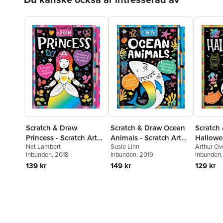
Scratch & Draw
Scratch & Draw Ocean
Scratch
Princess - Scratch Art
Animals - Scratch Art
Hallowe
Nat Lambert
Susie Linn
Arthur Ov
Activity Book
Activity Book
Inbunden
, 2018
Inbunden
, 2019
Inbunden
139 kr
149 kr
129 kr