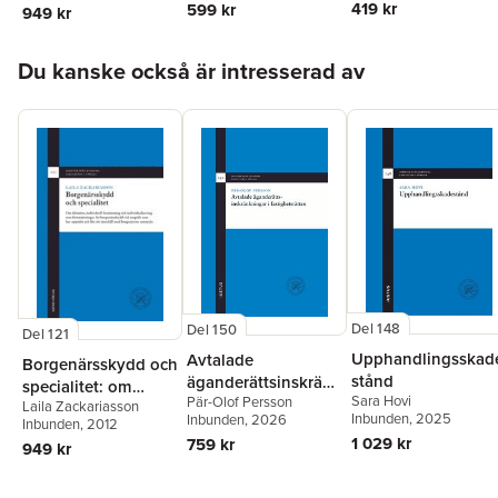
419 kr
599 kr
949 kr
individualisering
som förutsättningar
Hoppa över listan
för borgenärsskydd
Du kanske också är intresserad av
vid anspråk som har
uppstått och fått sitt
innehåll med
borgenärens
samtycke
Del 148
Del 150
Del 121
Upphandlingsskad
Avtalade
Borgenärsskydd och
stånd
äganderättsinskränk
specialitet: om
Sara Hovi
Pär-Olof Persson
ningar i
Laila Zackariasson
identitet, individuell
Inbunden
, 2025
Inbunden
, 2026
Inbunden
, 2012
fastighetsrätten
bestämning och
1 029 kr
759 kr
949 kr
individualisering
som förutsättningar
för borgenärsskydd