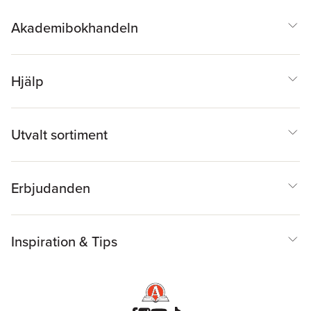
vid anspråk som har
Akademibokhandeln
uppstått och fått sitt
innehåll med
borgenärens
samtycke
Hjälp
Utvalt sortiment
Erbjudanden
Inspiration & Tips