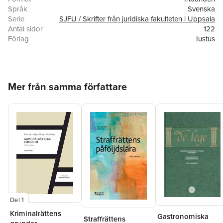
Chapters 4 and 5 there are brief postscripts.
Språk
Svenska
Serie
SJFU / Skrifter från juridiska fakulteten i Uppsala
Antal sidor
122
Förlag
Iustus
ISBN
9789176785157
Hoppa över listan
Mer från samma författare
Del 1
Kriminalrättens
Gastronomiska
Straffrättens