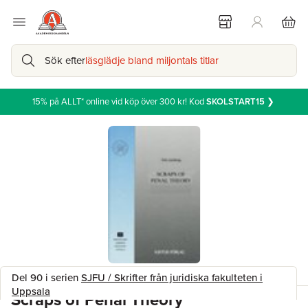
Sök efter
läsglädje bland miljontals titlar
15% på ALLT* online vid köp över 300 kr! Kod
SKOLSTART15
❯
Del 90 i serien
SJFU / Skrifter från juridiska fakulteten i
Uppsala
Scraps of Penal Theory