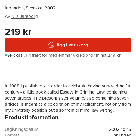
Inbunden, Svenska, 2002
Av
Nils Jareborg
219 kr
Lägg i varukorg
Skickas
.
Fri frakt för medlemmar vid köp för minst 249 kr.
In 1988 I published - in order to celebrate having survived half a
century - a little book called Essays in Criminal Law, containing
seven articles. The present sister volume, also containing seven
articles, is meant as a celebration of my retirement, not only from
my university position but also from criminal law writing.
Produktinformation
With regard to substance the text has been left in its original
condition with a few exceptions. In Chapter 6 a few paragraphs
Utgivningsdatum
2002-10-15
of outdated parochial information have been deleted. In
Format
Inbunden