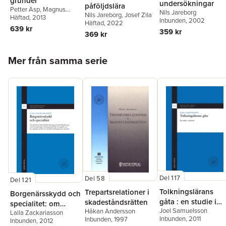
grunder
undersökningar
påföljdslära
Petter Asp
,
Magnus
Nils Jareborg
Nils Jareborg
,
Josef Zila
Ulväng
Häftad
, 2013
,
Nils Jareborg
Inbunden
, 2002
Häftad
, 2022
639 kr
359 kr
369 kr
Hoppa över listan
Mer från samma serie
Del 117
Del 58
Del 121
Tolkningslärans
Trepartsrelationer i
Borgenärsskydd och
gåta : en studie i
skadeståndsrätten
specialitet: om
Joel Samuelsson
Håkan Andersson
avtalsrätt
Laila Zackariasson
identitet, individuell
Inbunden
, 2011
Inbunden
, 1997
Inbunden
, 2012
bestämning och