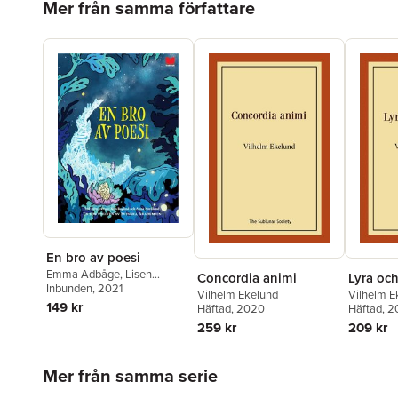
Mer från samma författare
En bro av poesi
Emma Adbåge
,
Lisen
Concordia animi
Lyra oc
Adbåge
Inbunden
,
Carl Jonas Love
, 2021
Vilhelm Ekelund
Vilhelm E
Almqvist
,
Bengt Cidden
149 kr
Häftad
, 2020
Häftad
, 2
Andersson
,
Werner
259 kr
209 kr
Aspenström
,
Kaj Beckman
,
Aase Berg
,
Bo Bergman
,
Erik
Blomberg
,
Daniel
Hoppa över listan
Mer från samma serie
Boyacioglu
,
Karin Boye
,
Tage
Danielsson
,
Elmer Diktonius
,