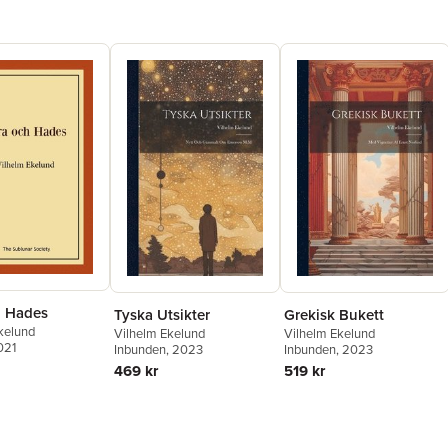
h Hades
Tyska Utsikter
Grekisk Bukett
kelund
Vilhelm Ekelund
Vilhelm Ekelund
021
Inbunden
, 2023
Inbunden
, 2023
469 kr
519 kr