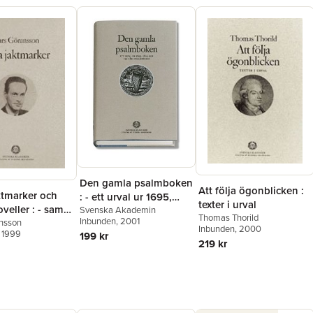
Den gamla psalmboken
Att följa ögonblicken :
ktmarker och
: - ett urval ur 1695,
texter i urval
veller : - samt
1819 och 1937 års
Svenska Akademin
Thomas Thorild
Inbunden
, 2001
ur Fugatorium
nsson
psalmböcker
Inbunden
, 2000
, 1999
199 kr
219 kr