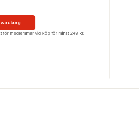
Upplaga
Förlag
ISBN
 varukorg
Miljömärk
akt för medlemmar vid köp för minst 249 kr.