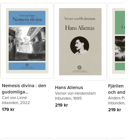
Nemesis divina : den
Fjärilen i min 
Hans Alienus
gudomliga
och andra berä
Verner von Heidenstam
vedergällningen
Carl von Linné
Anders Paulrud
Inbunden
, 1995
Inbunden
, 2022
Inbunden
, 2022
219 kr
179 kr
219 kr