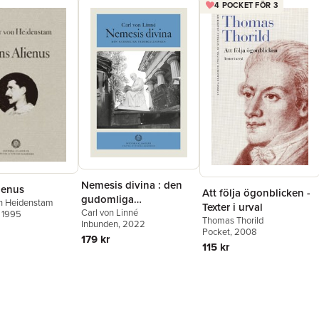
4 POCKET FÖR 3
Nemesis divina : den
ienus
Att följa ögonblicken -
gudomliga
on Heidenstam
Texter i urval
vedergällningen
Carl von Linné
, 1995
Thomas Thorild
Inbunden
, 2022
Pocket
, 2008
179 kr
115 kr