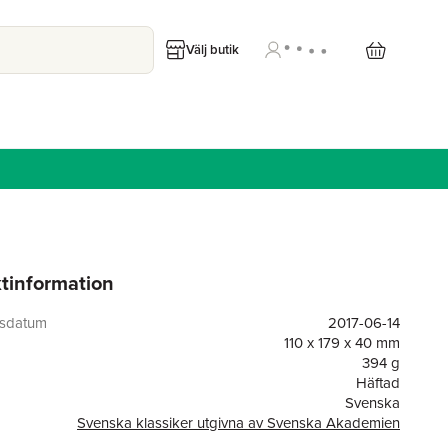
Välj butik
tinformation
gsdatum
2017-06-14
110 x 179 x 40 mm
394 g
Häftad
Svenska
Svenska klassiker utgivna av Svenska Akademien
or
630