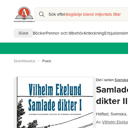
Sök efter
läsglädje bland miljontals titlar
Böcker
Pennor och tillbehör
Anteckning
Erbjudande
Allt
Skönlitteratur
Poesi
Del i serien
Svenska
Samlade
dikter II
Häftad, Svenska,
Av
Vilhelm Ekelu