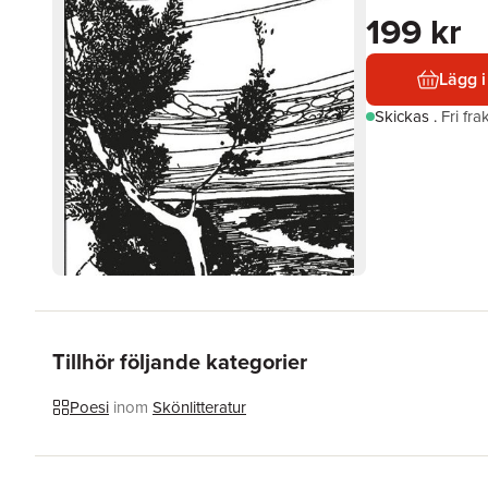
199 kr
Lägg i
Skickas
.
Fri fr
Tillhör följande kategorier
Poesi
inom
Skönlitteratur
Hoppa över listan