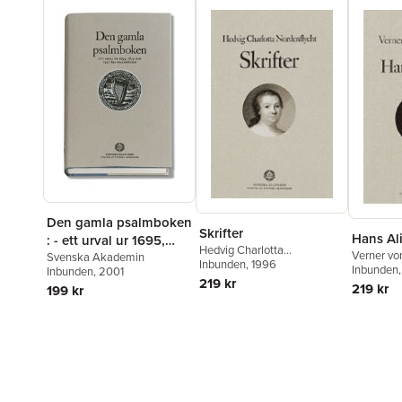
Den gamla psalmboken
Skrifter
Hans Al
: - ett urval ur 1695,
Hedvig Charlotta
Verner v
1819 och 1937 års
Svenska Akademin
Nordenflycht
Inbunden
, 1996
Inbunden
Inbunden
, 2001
psalmböcker
219 kr
219 kr
199 kr