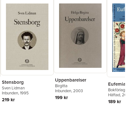
Uppenbarelser
Stensborg
Eufemiavisorna 
Birgitta
Sven Lidman
Bokförlaget Atlant
Inbunden
, 2003
Inbunden
, 1995
Häftad
, 2020
199 kr
219 kr
189 kr