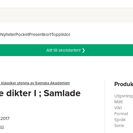
n
Nyheter
Pocket
Presentkort
Topplistor
Allt till skolstarten! ❯
Produk
 klassiker utgivna av Svenska Akademien
 dikter I ; Samlade
Utgivnin
Mått
Vikt
Format
 2017
Språk
Serie
nd
Antal sid