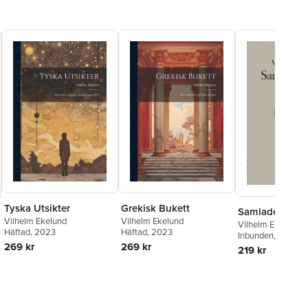
Tyska Utsikter
Grekisk Bukett
Samlade dikter.
Vilhelm Ekelund
Vilhelm Ekelund
Vilhelm Ekelund
,
Häftad
, 2023
Häftad
, 2023
Akademien
Inbunden
, 2004
269 kr
269 kr
219 kr