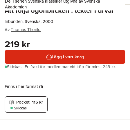
Del i serien
Svenska klassiker utgivna av Svenska
Akademien
Att följa ögonblicken : texter i urval
Inbunden, Svenska, 2000
Av
Thomas Thorild
219 kr
Lägg i varukorg
Skickas
.
Fri frakt för medlemmar vid köp för minst 249 kr.
Finns i fler format (
1
)
Pocket
115 kr
Skickas