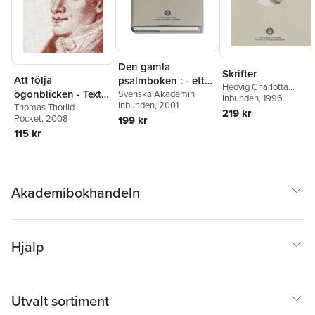
Den gamla
Skrifter
Att följa
psalmboken : - ett
Hedvig Charlotta
ögonblicken - Texter
urval ur 1695, 1819
Svenska Akademin
Nordenflycht
Inbunden
, 1996
Inbunden
, 2001
i urval
Thomas Thorild
och 1937 års
219 kr
Pocket
, 2008
199 kr
psalmböcker
115 kr
Akademibokhandeln
Hjälp
Utvalt sortiment