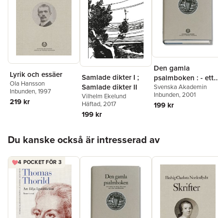
Den gamla
Lyrik och essäer
Samlade dikter I ;
psalmboken : - ett
Ola Hansson
Samlade dikter II
urval ur 1695, 1819
Svenska Akademin
Inbunden
, 1997
Inbunden
, 2001
Vilhelm Ekelund
och 1937 års
219 kr
Häftad
, 2017
199 kr
psalmböcker
199 kr
Hoppa över listan
Du kanske också är intresserad av
4 POCKET FÖR 3