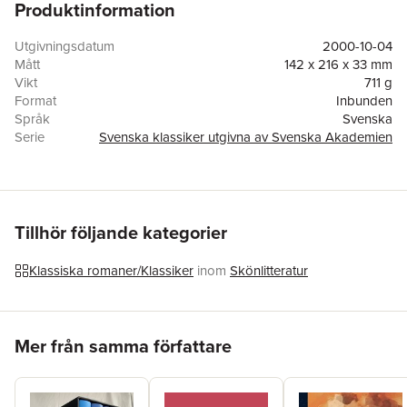
Produktinformation
Utgivningsdatum
2000-10-04
Mått
142 x 216 x 33 mm
Vikt
711 g
Format
Inbunden
Språk
Svenska
Serie
Svenska klassiker utgivna av Svenska Akademien
Antal sidor
397
Upplaga
1
Förlag
Norstedts
ISBN
9789174865127
Miljömärkning
FSC
Tillhör följande kategorier
Klassiska romaner/Klassiker
inom
Skönlitteratur
Hoppa över listan
Mer från samma författare