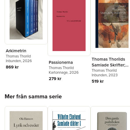
Arkimetrin
Thomas Thorild
Thomas Thorilds
Inbunden
, 2026
Passionerna
Samlade Skrifter;
869 kr
Thomas Thorild
Volume 2
Thomas Thorild
Kartonnage
, 2026
Inbunden
, 2023
279 kr
519 kr
Hoppa över listan
Mer från samma serie