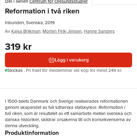
Del i serien
Centrum för Öresundsstudier
Reformation i två riken
Inbunden, Svenska, 2019
Av
Kajsa Brilkman
,
Morten Fink-Jensen
,
Hanne Sanders
319 kr
Lägg i varukorg
Skickas
.
Fri frakt för medlemmar vid köp för minst 249 kr.
I 1500-talets Danmark och Sverige realiserades reformationen
genom skapandet av två lutherska statskyrkor.
Reformation i
två riken
, som är resultatet av ett samarbete mellan svenska och
danska historiker, skildrar orsakerna till och konsekvenserna av
denna utveckling.
Produktinformation
I bokens första del analyseras svensk och dansk