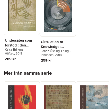
Undersåten som
Circulation of
förstod : den
Knowledge :
Kajsa Brilkman
svenska
Johan Östling
,
Erling
explorations in the
Häftad
, 2013
reformatoriska
Sandmo
Inbunden
,
, 2018
David Larsson
History of
289 kr
Heidenblad
,
Anna
samtalsodningen
259 kr
Knowledge
Nilsson Hammar
,
Kari H.
och den
Nordberg
,
Anders
Hoppa över listan
tidigmoderna
Ahlbäck
,
Erik Bodensten
,
Mer från samma serie
integrationsprocess
Kajsa Brilkman
,
Isak
Hammar
,
Laura Hollsten
,
en
Susann Holmberg
,
Helge
Jordheim
,
Camilla Ruud
,
Anna Nilsson Hammar
,
David Larsson
Heidenblad
,
Kari
Nordberg
,
Johan Östling
,
Erling Sandmo