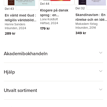
Del 44
Del 32
Del 43
Klogere på dansk
Skandinavism : En
sprog : en
En värld med Gud :
Lone Koldtoft
rörelse och en idé
håndsrækning til
religiös världsbild
Häftad
, 2024
Makadam förlag
under 1800-talet
svensktalende
Hanne Sanders
och kyrka i dansk-
Inbunden
, 2014
179 kr
Inbunden
, 2024
svenska Lunds stift
349 kr
289 kr
1650-1720
Akademibokhandeln
Hjälp
Utvalt sortiment