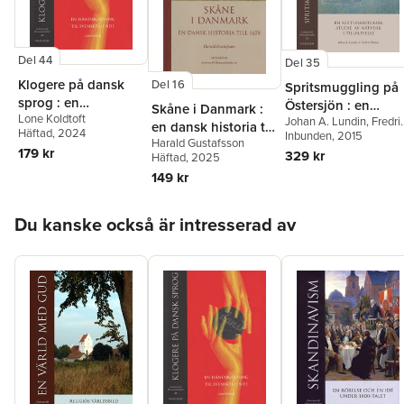
Del 44
Del 35
Klogere på dansk
Del 16
Spritsmuggling på
sprog : en
Östersjön : en
Skåne i Danmark :
Lone Koldtoft
håndsrækning til
Johan A. Lundin
,
Fredri
kulturhistorisk
en dansk historia till
Häftad
, 2024
Nilsson
Inbunden
, 2015
svensktalende
studie av nätverk i
Harald Gustafsson
1658
179 kr
329 kr
Häftad
, 2025
tillblivelse
149 kr
Hoppa över listan
Du kanske också är intresserad av