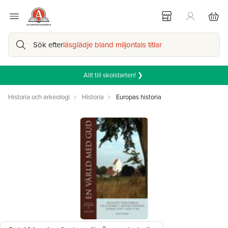
Sök efter
läsglädje bland miljontals titlar
Allt till skolstarten! ❯
Historia och arkeologi
Historia
Europas historia