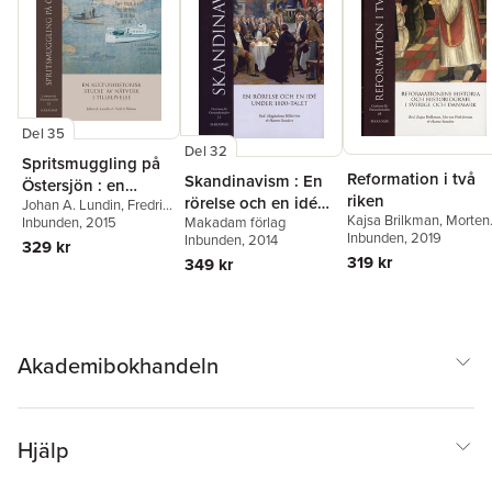
Del 35
Del 32
Spritsmuggling på
Reformation i två
Skandinavism : En
Östersjön : en
riken
rörelse och en idé
Johan A. Lundin
,
Fredrik
kulturhistorisk
Kajsa Brilkman
,
Morten
Makadam förlag
Nilsson
Inbunden
, 2015
under 1800-talet
studie av nätverk i
Fink-Jensen
Inbunden
, 2019
,
Hanne
Inbunden
, 2014
329 kr
tillblivelse
Sanders
319 kr
349 kr
Akademibokhandeln
Hjälp