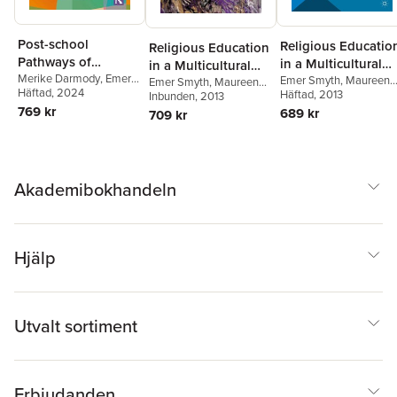
Post-school
Religious Educatio
Religious Education
Pathways of
in a Multicultural
in a Multicultural
Migrant-Origin
Merike Darmody
,
Emer
Europe
Emer Smyth
,
Maureen
Europe
Emer Smyth
,
Maureen
Smyth
Häftad
, 2024
Lyons
Häftad
,
Merike Darmody
, 2013
Youth in Europe
Lyons
Inbunden
,
Merike Darmody
, 2013
,
769 kr
Emer Smyth
,
Maureen
689 kr
709 kr
Lyons
Akademibokhandeln
Hjälp
Utvalt sortiment
Erbjudanden