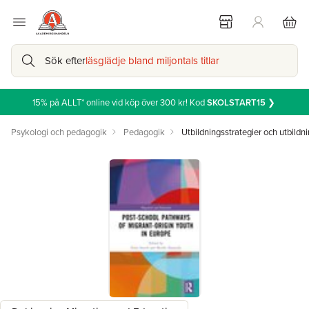
Sök efter
läsglädje bland miljontals titlar
15% på ALLT* online vid köp över 300 kr! Kod
SKOLSTART15
❯
Psykologi och pedagogik
Pedagogik
Utbildningsstrategier och utbildni