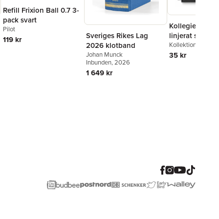
Refill Frixion Ball 0.7 3-
pack svart
Kollegieblock 
Pilot
Sveriges Rikes Lag
linjerat svart
119 kr
2026 klotband
Kollektion Stora A
Johan Munck
35 kr
Inbunden
, 2026
1 649 kr