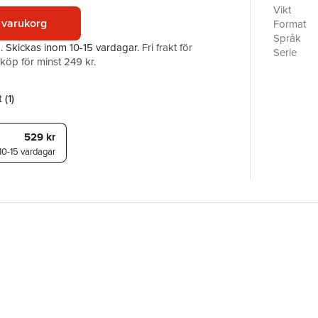
Vikt
 varukorg
Format
Språk
a.
Skickas
inom 10-15 vardagar
.
Fri frakt för
Serie
öp för minst 249 kr.
Antal sid
Förlag
ISBN
 (
1
)
529 kr
10-15 vardagar