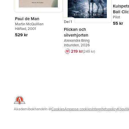
Kulspet
Ball Clic
raderba
Pilot
Paul de Man
Del 1
55 kr
Martin McQuillian
Häftad
, 2001
Flickan och
529 kr
silverhjorten
Alexandra Bring
Inbunden
, 2026
219 kr
249 kr
Akademibokhandeln
@
Cookies
Anpassa cookies
Integritetspolicy
Köpvill