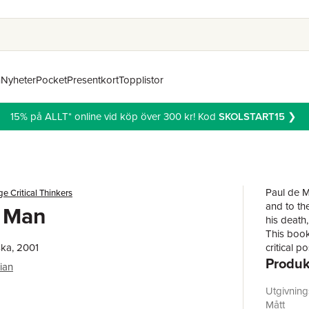
n
Nyheter
Pocket
Presentkort
Topplistor
15% på ALLT* online vid köp över 300 kr! Kod
SKOLSTART15
❯
Paul de M
e Critical Thinkers
and to the
e Man
his death,
This book
ka, 2001
critical p
Produk
the influ
ian
independen
Utgivnin
r
Mått