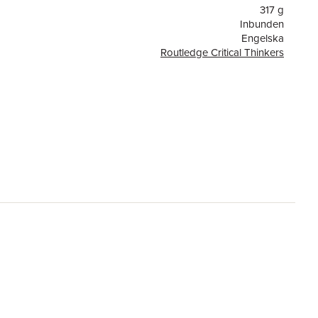
317 g
Inbunden
Engelska
Routledge Critical Thinkers
or
160
Taylor & Francis Ltd
9780415215121