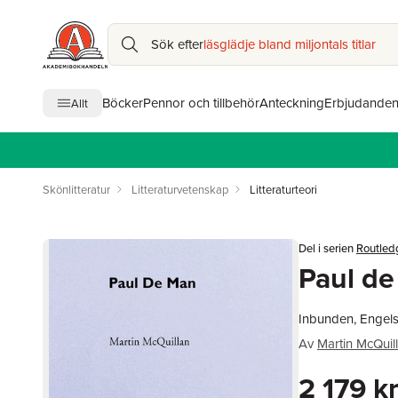
Sök efter
läsglädje bland miljontals titlar
Böcker
Pennor och tillbehör
Anteckning
Erbjudande
Allt
Skönlitteratur
Litteraturvetenskap
Litteraturteori
Del i serien
Routledg
Paul d
Inbunden, Engels
Av
Martin McQuill
2 179 k