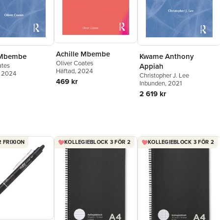
Achille Mbembe
 Mbembe
Kwame Anthony
Oliver Coates
ates
Appiah
Häftad
, 2024
, 2024
Christopher J. Lee
469 kr
Inbunden
, 2021
2 619 kr
2 FRIXION
KOLLEGIEBLOCK 3 FÖR 2
KOLLEGIEBLOCK 3 FÖR 2