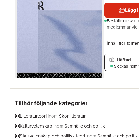
Lägg i
Beställningsvar
medlemmar vid k
Finns i fler format
Häftad
Skickas
inom 
Tillhör följande kategorier
Litteraturteori
inom
Skönlitteratur
Kulturvetenskap
inom
Samhälle och politik
Statsvetenskap och politisk teori
inom
Samhälle och politik