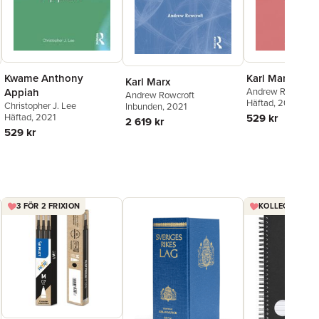
Kwame Anthony
Karl Marx
Karl Marx
Appiah
Andrew Rowcroft
Andrew Rowcroft
Häftad
, 2021
Christopher J. Lee
Inbunden
, 2021
Häftad
, 2021
529 kr
2 619 kr
529 kr
3 FÖR 2 FRIXION
KOLLEGIEBLOCK