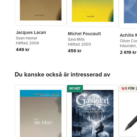
Jacques Lacan
Michel Foucault
Achille
Sean Homer
Sara Mills
Oliver Co
Häftad
, 2004
Häftad
, 2003
Inbunden
449 kr
459 kr
2 619 kr
Hoppa över listan
Du kanske också är intresserad av
NYHET
3 FÖR 