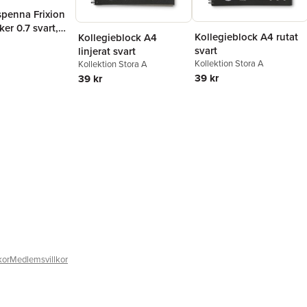
spenna Frixion
ker 0.7 svart,
Kollegieblock A4 rutat
Kollegieblock A4
r
svart
linjerat svart
Kollektion Stora A
Kollektion Stora A
39 kr
39 kr
kor
Medlemsvillkor