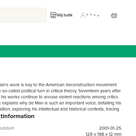
Välj butik
an's work is key to the American deconstruction movement
 so-called political turn in critical theory. Seventeen years after
 his works continue to arouse violent reactions among critics.
 explains why de Man is such an important voice, detailing his
osition, exploring his intellectual and historical contexts, tracing
tinformation
ence of his work and enabling readers to undertake
t study of his criticism.
gsdatum
2001-01-25
129 x 198 x 12 mm