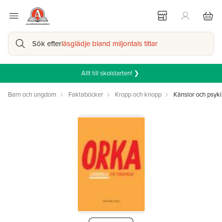
Sök efter
läsglädje bland miljontals titlar
Allt till skolstarten! ❯
Barn och ungdom
Faktaböcker
Kropp och knopp
Känslor och psyki