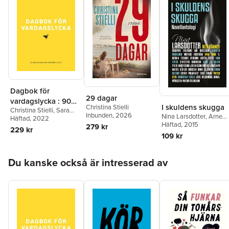
Dagbok för
29 dagar
vardagslycka : 90
I skuldens skugga
Christina Stielli
Christina Stielli
,
Sara
dagar som kan
Inbunden
, 2026
Nina Larsdotter
,
Arne
Olsson
Häftad
, 2022
förändra livet
Dahl
Häftad
,
Viveca Sten
, 2015
,
279 kr
229 kr
Christina Stielli
,
Varg
109 kr
Gyllander
,
Susanne
Ahlenius
,
Ida Axelsson
,
Hoppa över listan
Birgitta Backlund
,
Du kanske också är intresserad av
Mattias Boström
,
E L
Dezmin
,
Thomas
Erikson
,
Victor Estby
,
Lina Forss
,
Christina
Granbom
,
Frida
Andersson Johansson
,
Mikael Köhler Larsson
,
Anne Liljeroth
,
Linda