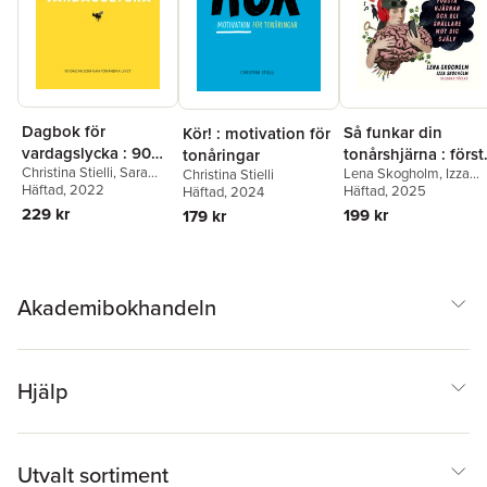
Olsson
,
Conny
Palmkvist
,
Ebba Range
,
Lars Wilderäng
,
Daniel
Wångsten
,
Viktor
Åkerblom
,
Antina
Juntunen
Dagbok för
Så funkar din
Kör! : motivation för
vardagslycka : 90
tonårshjärna : först
tonåringar
Christina Stielli
,
Sara
dagar som kan
Lena Skogholm
,
Izza
hjärnan och bli
Christina Stielli
Olsson
Häftad
, 2022
Skogholm
Häftad
, 2025
Häftad
, 2024
förändra livet
snällare mot dig
229 kr
199 kr
179 kr
själv
Akademibokhandeln
Hjälp
Utvalt sortiment