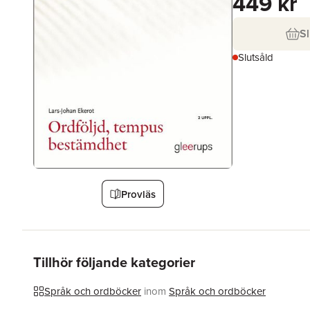
449 kr
Sl
Slutsåld
Provläs
Tillhör följande kategorier
Språk och ordböcker
inom
Språk och ordböcker