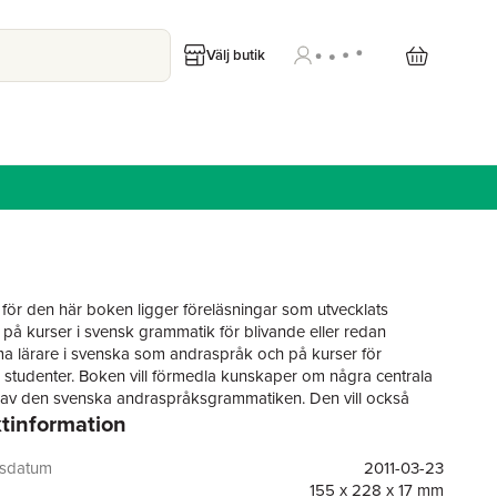
Välj butik
d för den här boken ligger föreläsningar som utvecklats
 på kurser i svensk grammatik för blivande eller redan
 lärare i svenska som andraspråk och på kurser för
 studenter. Boken vill förmedla kunskaper om några centrala
av den svenska andraspråksgrammatiken. Den vill också
tinformation
a, utveckla och tillämpa de perspektiv på grammatiken och
et som vuxit fram inom ämnet, och som av naturliga skäl på
t skiljer sig från den traditionella modersmålsgrammatikens.
gsdatum
2011-03-23
i första hand avsedd att användas på grundkurser och
155 x 228 x 17 mm