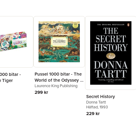
Pussel 1000 bitar - The
000 bitar -
World of the Odyssey &
 Tiger
Other Greek Myths
Laurence King Publishing
299 kr
Secret History
Donna Tartt
Häftad
, 1993
229 kr