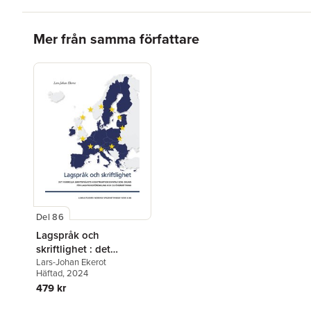
Hoppa över listan
Mer från samma författare
Del 86
Lagspråk och
skriftlighet : det
formella skriftspråkets
Lars-Johan Ekerot
Häftad
, 2024
konstruktionssyntax
479 kr
som grund för
lagspråksförenkling