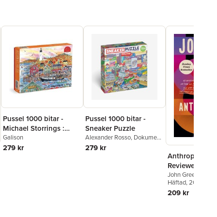
Pussel 1000 bitar -
Pussel 1000 bitar -
Michael Storrings :
Sneaker Puzzle
Autumn By the Sea
Galison
Alexander Rosso
,
Dokument
Press
279 kr
279 kr
Anthropocene
Reviewed
John Green
Häftad
, 2023
209 kr