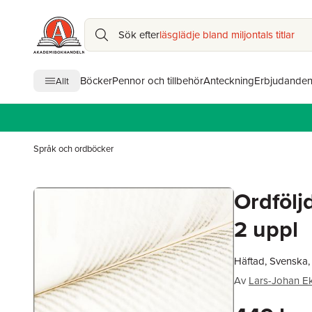
Sök efter
läsglädje bland miljontals titlar
Böcker
Pennor och tillbehör
Anteckning
Erbjudande
Allt
Språk och ordböcker
Ordfölj
2 uppl
Häftad, Svenska,
Av
Lars-Johan E