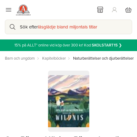
Sök efter
läsglädje bland miljontals titlar
15% på ALLT* online vid köp över 300 kr! Kod
SKOLSTART15
❯
Barn och ungdom
Kapitelböcker
Naturberättelser och djurberättelser