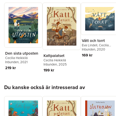
Vått och torrt
Eva Lindell
,
Cecilia
Heikkilä
Inbunden
, 2020
Den sista utposten
169 kr
Kattpalatset
Cecilia Heikkilä
Cecilia Heikkilä
Inbunden
, 2021
Inbunden
, 2025
219 kr
199 kr
Hoppa över listan
Du kanske också är intresserad av