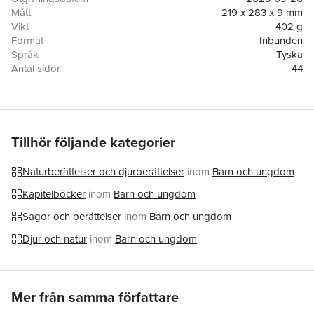
Mått
219 x 283 x 9 mm
Vikt
402 g
Format
Inbunden
Språk
Tyska
Antal sidor
44
Förlag
Dragonfly
ISBN
9783748802266
Översättare
Katja Maatsch
Tillhör följande kategorier
Naturberättelser och djurberättelser
inom
Barn och ungdom
Kapitelböcker
inom
Barn och ungdom
Sagor och berättelser
inom
Barn och ungdom
Djur och natur
inom
Barn och ungdom
Hoppa över listan
Mer från samma författare