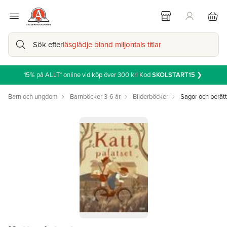
Sök efter
läsglädje bland miljontals titlar
15% på ALLT* online vid köp över 300 kr! Kod
SKOLSTART15
❯
Barn och ungdom
Barnböcker 3-6 år
Bilderböcker
Sagor och berätt