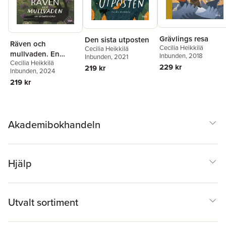
Grävlings resa
Den sista utposten
Räven och
Cecilia Heikkilä
Cecilia Heikkilä
mullvaden. En
Inbunden
, 2018
Inbunden
, 2021
Cecilia Heikkilä
spökhistoria
229 kr
219 kr
Inbunden
, 2024
219 kr
Akademibokhandeln
Hjälp
Utvalt sortiment