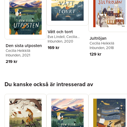
Vått och torrt
Eva Lindell
,
Cecilia
Jultröjan
Heikkilä
Inbunden
, 2020
Cecilia Heikkilä
Den sista utposten
169 kr
Inbunden
, 2018
Cecilia Heikkilä
129 kr
Inbunden
, 2021
219 kr
Hoppa över listan
Du kanske också är intresserad av