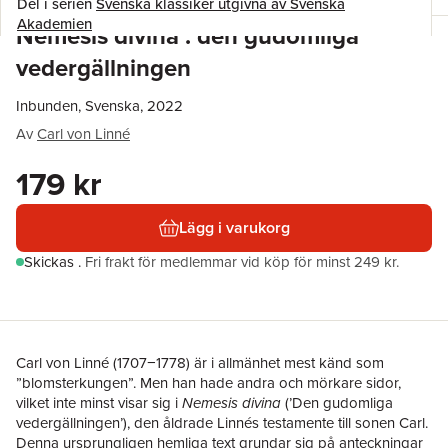
Del i serien
Svenska klassiker utgivna av Svenska
Akademien
Nemesis divina : den gudomliga
vedergällningen
Inbunden, Svenska, 2022
Av
Carl von Linné
179 kr
Lägg i varukorg
Skickas
.
Fri frakt för medlemmar vid köp för minst 249 kr.
Carl von Linné (1707−1778) är i allmänhet mest känd som
”blomsterkungen”. Men han hade andra och mörkare sidor,
vilket inte minst visar sig i
Nemesis divina
(’Den gudomliga
vedergällningen’), den åldrade Linnés testamente till sonen Carl.
Denna ursprungligen hemliga text grundar sig på anteckningar