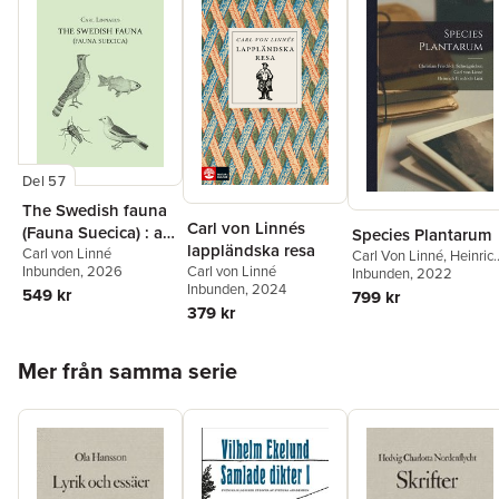
Del 57
The Swedish fauna
Carl von Linnés
(Fauna Suecica) : a
Species Plantarum
lappländska resa
translation into
Carl von Linné
Carl Von Linné
,
Heinric
Carl von Linné
Inbunden
, 2026
Friedrich Link
Inbunden
, 2022
,
Karl
English from the
Inbunden
, 2024
Ludwig Willdenow
549 kr
799 kr
Latin with
379 kr
introduction,
commentary, and
Hoppa över listan
Mer från samma serie
modern indexes