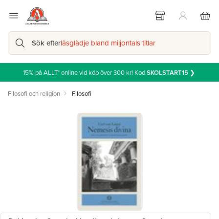
Sök efter
läsglädje bland miljontals titlar
15% på ALLT* online vid köp över 300 kr! Kod
SKOLSTART15
❯
Filosofi och religion
Filosofi