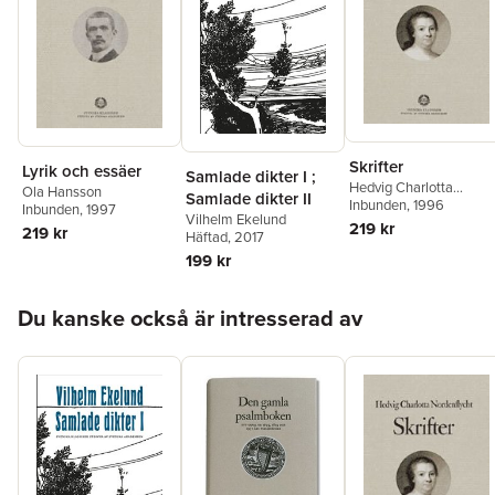
Skrifter
Lyrik och essäer
Samlade dikter I ;
Hedvig Charlotta
Ola Hansson
Samlade dikter II
Nordenflycht
Inbunden
, 1996
Inbunden
, 1997
Vilhelm Ekelund
219 kr
219 kr
Häftad
, 2017
199 kr
Hoppa över listan
Du kanske också är intresserad av