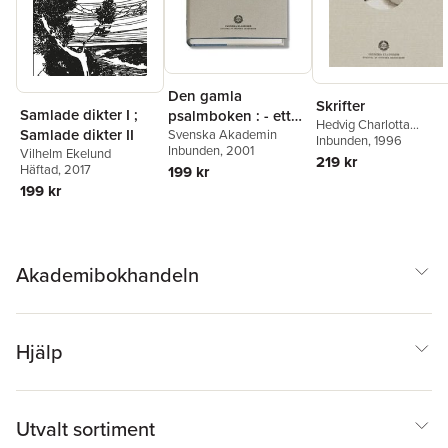
Den gamla
Skrifter
Samlade dikter I ;
psalmboken : - ett
Hedvig Charlotta
Samlade dikter II
urval ur 1695, 1819
Svenska Akademin
Nordenflycht
Inbunden
, 1996
Inbunden
, 2001
Vilhelm Ekelund
och 1937 års
219 kr
Häftad
, 2017
199 kr
psalmböcker
199 kr
Akademibokhandeln
Hjälp
Utvalt sortiment