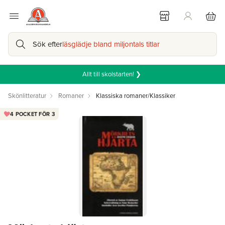
Sök efter
läsglädje bland miljontals titlar
Allt till skolstarten! ❯
Skönlitteratur
Romaner
Klassiska romaner/Klassiker
4 POCKET FÖR 3